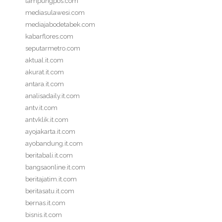
lampungpos.com
mediasulawesi.com
mediajabodetabek.com
kabarflores.com
seputarmetro.com
aktual.it.com
akurat.it.com
antara.it.com
analisadaily.it.com
antv.it.com
antvklik.it.com
ayojakarta.it.com
ayobandung.it.com
beritabali.it.com
bangsaonline.it.com
beritajatim.it.com
beritasatu.it.com
bernas.it.com
bisnis.it.com