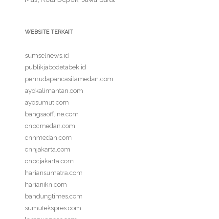
WEBSITE TERKAIT
sumselnews.id
publikjabodetabek.id
pemudapancasilamedan.com
ayokalimantan.com
ayosumut.com
bangsaoffline.com
cnbcmedan.com
cnnmedan.com
cnnjakarta.com
cnbcjakarta.com
hariansumatra.com
harianikn.com
bandungtimes.com
sumutekspres.com