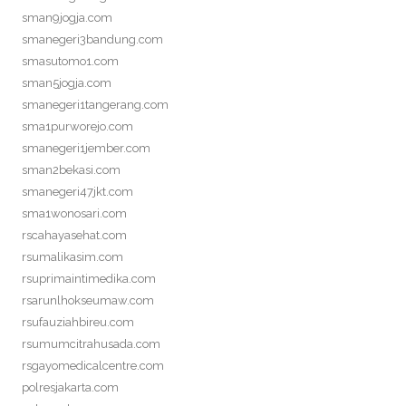
sman9jogja.com
smanegeri3bandung.com
smasutomo1.com
sman5jogja.com
smanegeri1tangerang.com
sma1purworejo.com
smanegeri1jember.com
sman2bekasi.com
smanegeri47jkt.com
sma1wonosari.com
rscahayasehat.com
rsumalikasim.com
rsuprimaintimedika.com
rsarunlhokseumaw.com
rsufauziahbireu.com
rsumumcitrahusada.com
rsgayomedicalcentre.com
polresjakarta.com