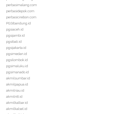
perbasimalang.com
perbasidepok.com
perbasicirebon.com
PGSIbandung.id
pgsiaceh.id
pgsijambi.id
pgsibali.id
pgsijakarta.id
pgsimedan.id
pgsilombok.id
pgsimaluku.id
pgsimanado.id
akmilsumbar.id
akmilpapua.id
akmilriau.id
akmilntt.id
akmilkalbar.id
akmilkalsel.id