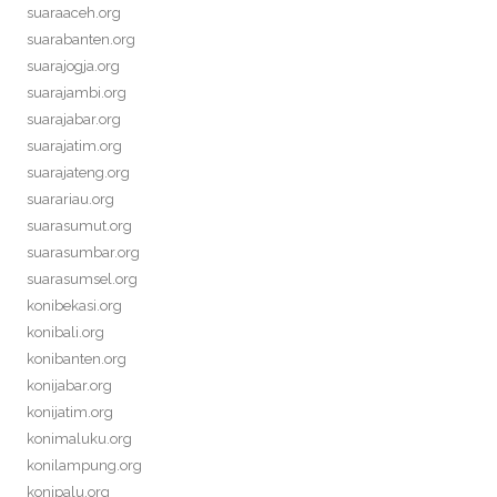
suaraaceh.org
suarabanten.org
suarajogja.org
suarajambi.org
suarajabar.org
suarajatim.org
suarajateng.org
suarariau.org
suarasumut.org
suarasumbar.org
suarasumsel.org
konibekasi.org
konibali.org
konibanten.org
konijabar.org
konijatim.org
konimaluku.org
konilampung.org
konipalu.org