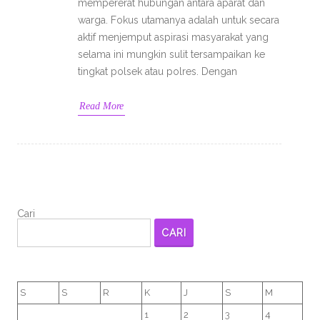
mempererat hubungan antara aparat dan
warga. Fokus utamanya adalah untuk secara
aktif menjemput aspirasi masyarakat yang
selama ini mungkin sulit tersampaikan ke
tingkat polsek atau polres. Dengan
Read More
Cari
CARI
S
S
R
K
J
S
M
1
2
3
4