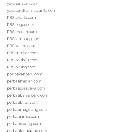
yayasanabm.com
yayasandharmawanita.com
PBSIjakarta.com
PBSIbogor.com
PBSImedan.com
PBSIlampung.com
PBSIkaltim.com
PBSIsumbar.com
PBSIbaubau.com
PBSIbitung.com
pbsipekanbaru.com
perbasimedan.com
perbasisurabaya.com
perbasibanjarbaru.com
perbasiblitar.com
perbasimagelang.com
perbasijambi.com
perbasiserang.com
perbasitangerang.com