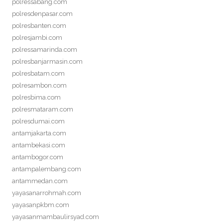
polressabang.com
polresdenpasar.com
polresbanten.com
polresjambi.com
polressamarinda.com
polresbanjarmasin.com
polresbatam.com
polresambon.com
polresbima.com
polresmataram.com
polresdumai.com
antamjakarta.com
antambekasi.com
antambogor.com
antampalembang.com
antammedan.com
yayasanarrohmah.com
yayasanpkbm.com
yayasanmambaulirsyad.com