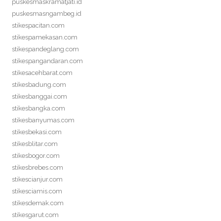
puskesmaskramatjati.id
puskesmasngambeg.id
stikespacitan.com
stikespamekasan.com
stikespandeglang.com
stikespangandaran.com
stikesacehbarat.com
stikesbadung.com
stikesbanggai.com
stikesbangka.com
stikesbanyumas.com
stikesbekasi.com
stikesblitar.com
stikesbogor.com
stikesbrebes.com
stikescianjur.com
stikesciamis.com
stikesdemak.com
stikesgarut.com