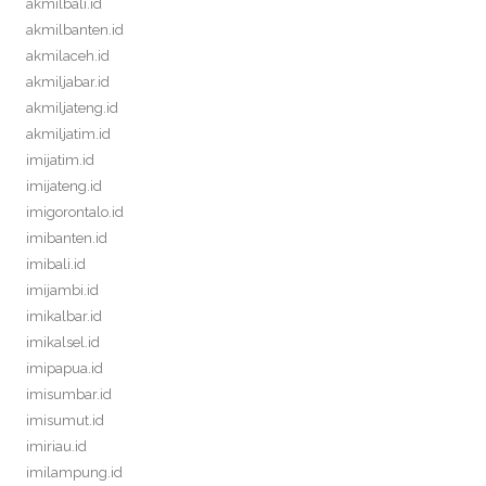
akmilbali.id
akmilbanten.id
akmilaceh.id
akmiljabar.id
akmiljateng.id
akmiljatim.id
imijatim.id
imijateng.id
imigorontalo.id
imibanten.id
imibali.id
imijambi.id
imikalbar.id
imikalsel.id
imipapua.id
imisumbar.id
imisumut.id
imiriau.id
imilampung.id