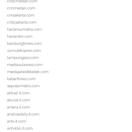
cnbcmedan.com
cnnmedan.com
cnnjakarta.com
cnbcjakarta.com
hariansumatra.com
harianikn.com
bandungtimes.com
sumutekspres.com
lampungpos.com
mediasulawesi.com
mediajabodetabek.com
kabarflores.com
seputarmetro.com
aktual.it.com
akurat.it.com
antara.it.com
analisadaily.it.com
antv.it.com
antvklik.it.com