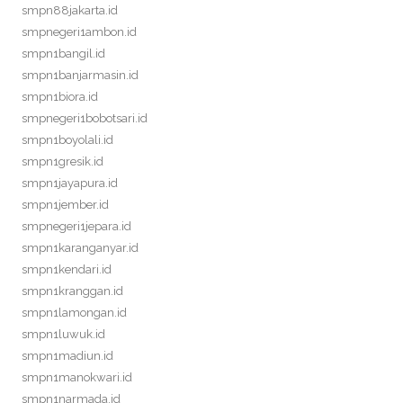
smpn88jakarta.id
smpnegeri1ambon.id
smpn1bangil.id
smpn1banjarmasin.id
smpn1biora.id
smpnegeri1bobotsari.id
smpn1boyolali.id
smpn1gresik.id
smpn1jayapura.id
smpn1jember.id
smpnegeri1jepara.id
smpn1karanganyar.id
smpn1kendari.id
smpn1kranggan.id
smpn1lamongan.id
smpn1luwuk.id
smpn1madiun.id
smpn1manokwari.id
smpn1narmada.id