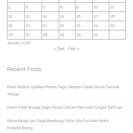
5
6
7
8
9
10
11
12
13
14
15
16
17
18
19
20
21
22
23
24
25
26
27
28
29
30
31
Januari 2026
« Des
Feb »
Recent Posts
Panic Button Aplikasi Polres Dago: Respon Cepat Sinyal Darurat
Warga
Parkir Fiktif Wisata Dago: Razia Oknum Pemuda Pungut Tarif Liar
Razia Balap Liar Dago Bandung: Polisi Sita Puluhan Motor
Knalpot Brong