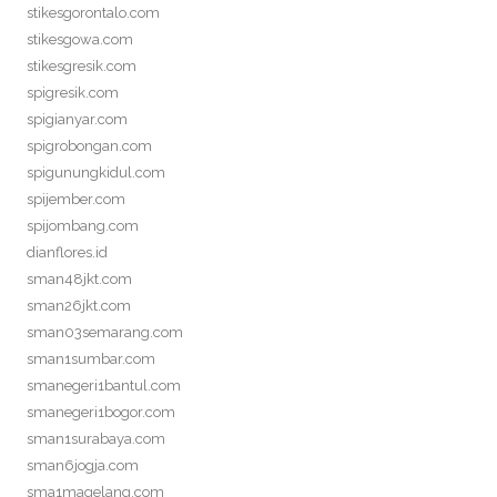
stikesgorontalo.com
stikesgowa.com
stikesgresik.com
spigresik.com
spigianyar.com
spigrobongan.com
spigunungkidul.com
spijember.com
spijombang.com
dianflores.id
sman48jkt.com
sman26jkt.com
sman03semarang.com
sman1sumbar.com
smanegeri1bantul.com
smanegeri1bogor.com
sman1surabaya.com
sman6jogja.com
sma1magelang.com