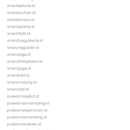
sman8jakarta.id
smalabschool.id
smaskanisius.id
sman2jakarta.id
sman68jkt.id
sman8yogyakarta.id
smasungguldel.id
sman1jogja.id
sman28dkijakarta.id
sman3jogja.id
sman81jkt.id
sman2malang.id
sman21jkt.id
puskesmasjakut.id
puskesmasmampang.id
puskesmaspancoran.id
puskesmasmenteng.id
puskesmassenen.id