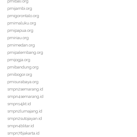
pmibali.org
pmijambi.org
pmigorontalo.org
pmimaluku.org
pmipapua.org
pmiriau.org
pmimedan.org
pmipalembang.org
pmijogja.org
pmibandung.org
pmibogor.org
pmisurabaya.org
smpn2semarang.id
smpn4semarang.id
smpn14jkt.id
smpn2lumajang.id
smpn2sutojayan.id
smpn4blitar.id
smpn78jakarta.id