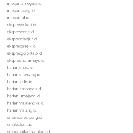
infobanjarnegara.id
infobantaeng.id
infobantul.id
ekspresbekasi.id
ekspresbone.id
eksprescianjur.id
ekspresgresik.id
ekspresgorontalo.id
ekspresindramayu.id
harianjepara.id
hariankarawang.id
hariankediri.id
harianlamongan.id
harianlumajang.id
harianmajalengka.id
harianmalang.id
smanics-serpong.id
smakstlouis.id
smapraditadirgantara.id