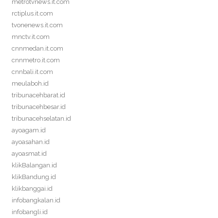
metrotvnews.it.com
rctiplus.it.com
tvonenews.it.com
mnctv.it.com
cnnmedan.it.com
cnnmetro.it.com
cnnbali.it.com
meulaboh.id
tribunacehbarat.id
tribunacehbesar.id
tribunacehselatan.id
ayoagam.id
ayoasahan.id
ayoasmat.id
klikBalangan.id
klikBandung.id
klikbanggai.id
infobangkalan.id
infobangli.id