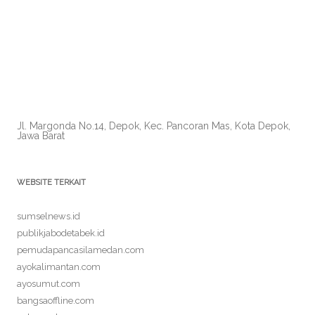
Jl. Margonda No.14, Depok, Kec. Pancoran Mas, Kota Depok,
Jawa Barat
WEBSITE TERKAIT
sumselnews.id
publikjabodetabek.id
pemudapancasilamedan.com
ayokalimantan.com
ayosumut.com
bangsaoffline.com