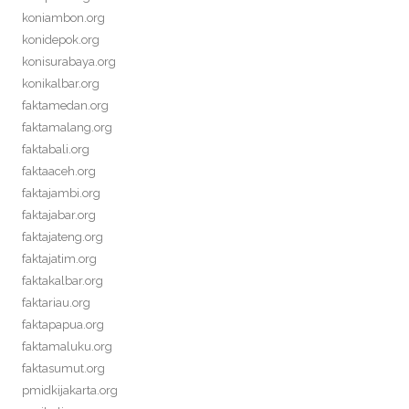
koniambon.org
konidepok.org
konisurabaya.org
konikalbar.org
faktamedan.org
faktamalang.org
faktabali.org
faktaaceh.org
faktajambi.org
faktajabar.org
faktajateng.org
faktajatim.org
faktakalbar.org
faktariau.org
faktapapua.org
faktamaluku.org
faktasumut.org
pmidkijakarta.org