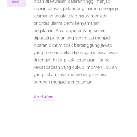
indah di kawasan dataran tinggi menjadi
impian banyak pelancong, namun menjaga
keamanan wisata tetap harus menjadi
prioritas utama demi kenyamanan
perjalanan. Area populer yang selalu
dipadati pengunjung seringkali menjadi
incaran oknum tidak bertanggung jawab
yang memanfaatkan kelengahan wisatawan
di tengah hiruk-pikuk keramaian. Tanpa
kewaspadaan yang cukup, momen liburan
yang seharusnya menyenangkan bisa
berubah menjadi pengalaman
Read More