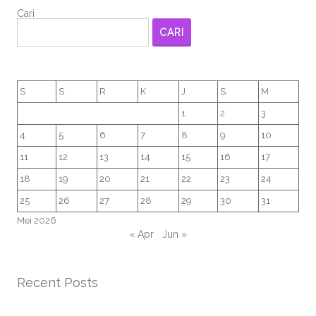
Cari
CARI
S
S
R
K
J
S
M
1
2
3
4
5
6
7
8
9
10
11
12
13
14
15
16
17
18
19
20
21
22
23
24
25
26
27
28
29
30
31
Mei 2026
« Apr
Jun »
Recent Posts