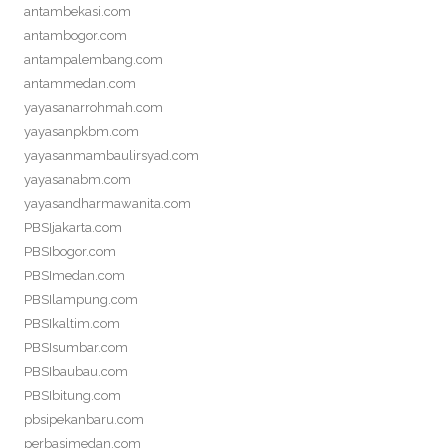
antambekasi.com
antambogor.com
antampalembang.com
antammedan.com
yayasanarrohmah.com
yayasanpkbm.com
yayasanmambaulirsyad.com
yayasanabm.com
yayasandharmawanita.com
PBSIjakarta.com
PBSIbogor.com
PBSImedan.com
PBSIlampung.com
PBSIkaltim.com
PBSIsumbar.com
PBSIbaubau.com
PBSIbitung.com
pbsipekanbaru.com
perbasimedan.com