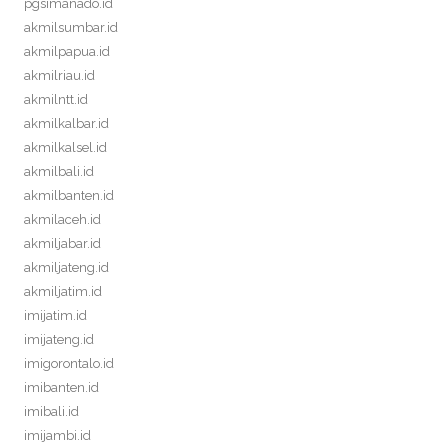
pgsimanado.id
akmilsumbar.id
akmilpapua.id
akmilriau.id
akmilntt.id
akmilkalbar.id
akmilkalsel.id
akmilbali.id
akmilbanten.id
akmilaceh.id
akmiljabar.id
akmiljateng.id
akmiljatim.id
imijatim.id
imijateng.id
imigorontalo.id
imibanten.id
imibali.id
imijambi.id