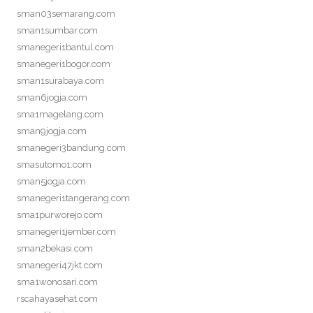
sman03semarang.com
sman1sumbar.com
smanegeri1bantul.com
smanegeri1bogor.com
sman1surabaya.com
sman6jogja.com
sma1magelang.com
sman9jogja.com
smanegeri3bandung.com
smasutomo1.com
sman5jogja.com
smanegeri1tangerang.com
sma1purworejo.com
smanegeri1jember.com
sman2bekasi.com
smanegeri47jkt.com
sma1wonosari.com
rscahayasehat.com