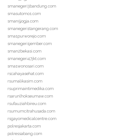
smanegeri3bandung.com
smasutomo1.com
sman5jogja.com
smanegeri1tangerang.com
sma1purworejo.com
smanegeri1jember.com
sman2bekasi.com
smanegeri47jkt.com
sma1wonosari.com
rscahayasehat.com
rsumalikasim.com
rsuprimaintimedika.com
rsarunlhokseumaw.com
rsufauziahbireu.com
rsumumcitrahusada.com
rsgayomedicalcentre.com
polresjakarta.com
polressabang.com