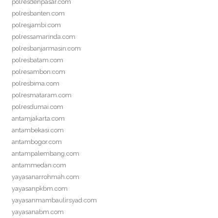
polresdenpasar.com
polresbanten.com
polresjambi.com
polressamarinda.com
polresbanjarmasin.com
polresbatam.com
polresambon.com
polresbima.com
polresmataram.com
polresdumai.com
antamjakarta.com
antambekasi.com
antambogor.com
antampalembang.com
antammedan.com
yayasanarrohmah.com
yayasanpkbm.com
yayasanmambaulirsyad.com
yayasanabm.com