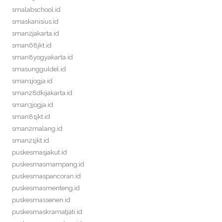
smalabschool.id
smaskanisius.id
sman2jakarta.id
sman68jkt.id
sman8yogyakarta.id
smasungguldel.id
sman1jogja.id
sman28dkijakarta.id
sman3jogja.id
sman81jkt.id
sman2malang.id
sman21jkt.id
puskesmasjakut.id
puskesmasmampang.id
puskesmaspancoran.id
puskesmasmenteng.id
puskesmassenen.id
puskesmaskramatjati.id