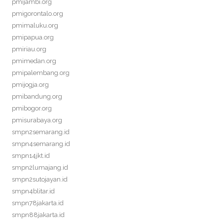
pmijambi.org
pmigorontalo.org
pmimaluku.org
pmipapua.org
pmiriau.org
pmimedan.org
pmipalembang.org
pmijogja.org
pmibandung.org
pmibogor.org
pmisurabaya.org
smpn2semarang.id
smpn4semarang.id
smpn14jkt.id
smpn2lumajang.id
smpn2sutojayan.id
smpn4blitar.id
smpn78jakarta.id
smpn88jakarta.id