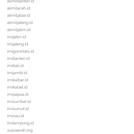
akmilbanten.id
akmilaceh.id
akmiljabar.id
akmiljateng.id
akmiljatim.id
imijatim.id
imijateng.id
imigorontalo.id
imibanten.id
imibali.id
imijambi.id
imikalbar.id
imikalsel.id
imipapua.id
imisumbar.id
imisumut.id
imiriau.id
imilampung.id
suaraaceh.org