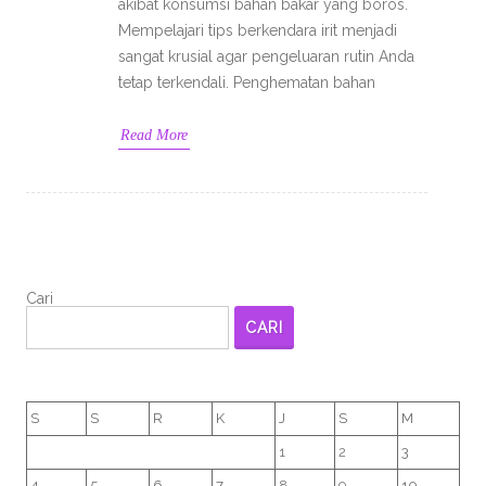
akibat konsumsi bahan bakar yang boros.
Mempelajari tips berkendara irit menjadi
sangat krusial agar pengeluaran rutin Anda
tetap terkendali. Penghematan bahan
Read More
Cari
CARI
S
S
R
K
J
S
M
1
2
3
4
5
6
7
8
9
10