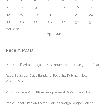
11
12
13
14
15
16
17
18
19
20
21
22
23
24
25
26
27
28
29
30
31
Mei 2026
« Apr
Jun »
Recent Posts
Parkir Fiktif Wisata Dago: Razia Oknum Pemuda Pungut Tarif Liar
Razia Balap Liar Dago Bandung: Polisi Sita Puluhan Motor
Knalpot Brong
Polisi Evakuasi Mobil Klasik Yang Tersesat Di Perbukitan Dago
Reaksi Cepat Tim SAR Polres Evakuasi Warga Longsor Tebing