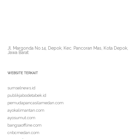
Jl. Margonda No.14, Depok, Kec. Pancoran Mas, Kota Depok,
Jawa Barat
WEBSITE TERKAIT
sumselnews.id
publikjabodetabek.id
pemudapancasilamedan.com
ayokalimantan.com
ayosumut.com
bangsaoffline.com
cnbcmedan.com