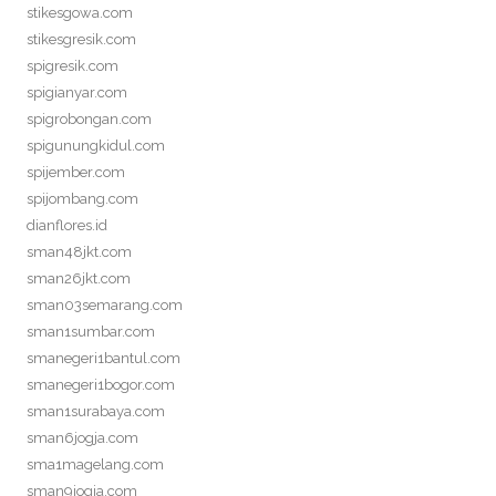
stikesgowa.com
stikesgresik.com
spigresik.com
spigianyar.com
spigrobongan.com
spigunungkidul.com
spijember.com
spijombang.com
dianflores.id
sman48jkt.com
sman26jkt.com
sman03semarang.com
sman1sumbar.com
smanegeri1bantul.com
smanegeri1bogor.com
sman1surabaya.com
sman6jogja.com
sma1magelang.com
sman9jogja.com