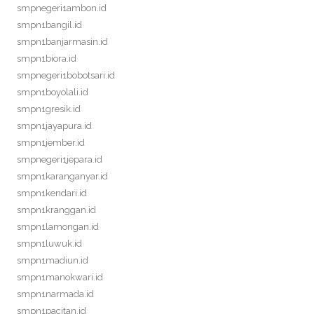
smpnegeri1ambon.id
smpn1bangil.id
smpn1banjarmasin.id
smpn1biora.id
smpnegeri1bobotsari.id
smpn1boyolali.id
smpn1gresik.id
smpn1jayapura.id
smpn1jember.id
smpnegeri1jepara.id
smpn1karanganyar.id
smpn1kendari.id
smpn1kranggan.id
smpn1lamongan.id
smpn1luwuk.id
smpn1madiun.id
smpn1manokwari.id
smpn1narmada.id
smpn1pacitan.id