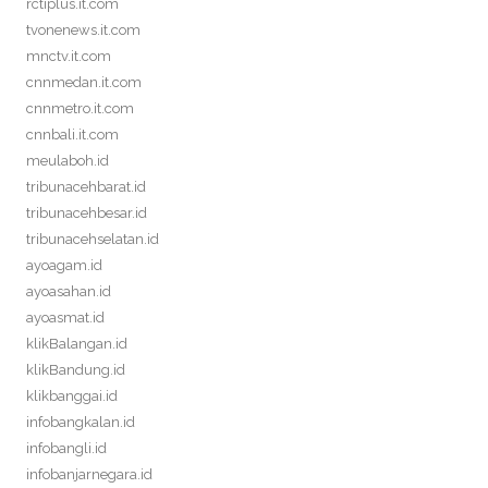
rctiplus.it.com
tvonenews.it.com
mnctv.it.com
cnnmedan.it.com
cnnmetro.it.com
cnnbali.it.com
meulaboh.id
tribunacehbarat.id
tribunacehbesar.id
tribunacehselatan.id
ayoagam.id
ayoasahan.id
ayoasmat.id
klikBalangan.id
klikBandung.id
klikbanggai.id
infobangkalan.id
infobangli.id
infobanjarnegara.id