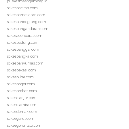
puskesmasngambeg.id
stikespacitan.com
stikespamekasan.com
stikespandeglang.com
stikespangandaran.com
stikesacehbarat.com
stikesbadung.com
stikesbanggai.com
stikesbangka.com
stikesbanyumas.com
stikesbekasi.com
stikesblitar.com
stikesbogor.com
stikesbrebes.com
stikescianjur.com
stikesciamis.com
stikesdemak.com
stikesgarut.com
stikesgorontalo.com