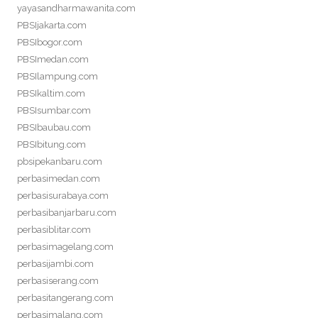
yayasandharmawanita.com
PBSIjakarta.com
PBSIbogor.com
PBSImedan.com
PBSIlampung.com
PBSIkaltim.com
PBSIsumbar.com
PBSIbaubau.com
PBSIbitung.com
pbsipekanbaru.com
perbasimedan.com
perbasisurabaya.com
perbasibanjarbaru.com
perbasiblitar.com
perbasimagelang.com
perbasijambi.com
perbasiserang.com
perbasitangerang.com
perbasimalang.com