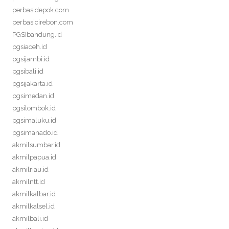
perbasidepok.com
perbasicirebon.com
PGSIbandung.id
pgsiaceh.id
pgsijambi.id
pgsibali.id
pgsijakarta.id
pgsimedan.id
pgsilombok.id
pgsimaluku.id
pgsimanado.id
akmilsumbar.id
akmilpapua.id
akmilriau.id
akmilntt.id
akmilkalbar.id
akmilkalsel.id
akmilbali.id