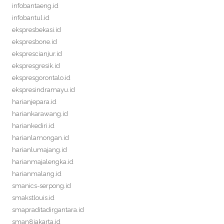
infobantaeng.id
infobantul.id
ekspresbekasi.id
ekspresbone.id
eksprescianjur.id
ekspresgresik.id
ekspresgorontalo.id
ekspresindramayu.id
harianjepara.id
hariankarawang.id
hariankediri.id
harianlamongan.id
harianlumajang.id
harianmajalengka.id
harianmalang.id
smanics-serpong.id
smakstlouis.id
smapraditadirgantara.id
sman8jakarta.id