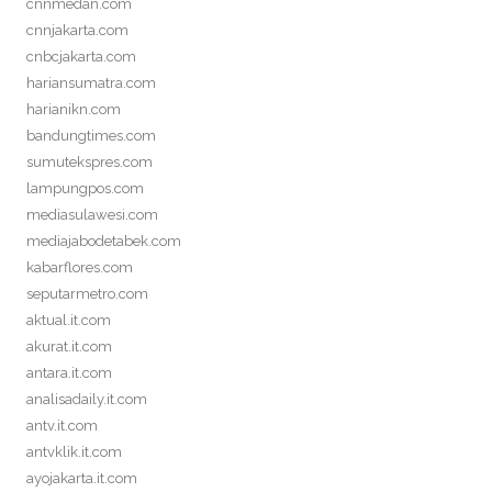
cnnmedan.com
cnnjakarta.com
cnbcjakarta.com
hariansumatra.com
harianikn.com
bandungtimes.com
sumutekspres.com
lampungpos.com
mediasulawesi.com
mediajabodetabek.com
kabarflores.com
seputarmetro.com
aktual.it.com
akurat.it.com
antara.it.com
analisadaily.it.com
antv.it.com
antvklik.it.com
ayojakarta.it.com