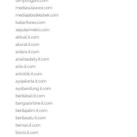
lampungpos.com
mediasulawesi.com
mediajabodetabek.com
kabarflores.com
seputarmetro.com
aktual.it.com
akurat.it.com
antara.it.com
analisadaily.it.com
antv.it.com
antvklik.it.com
ayojakarta.it.com
ayobandung.it.com
beritabali.it.com
bangsaonline.it.com
beritajatim.it.com
beritasatu.it.com
bernas.it.com
bisnis.it.com