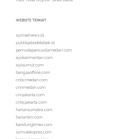
WEBSITE TERKAIT
sumselnews.id
publikjabodetabek.id
pemudapancasilamedan.com
ayokalimantan.com
ayosumut.com
bangsaoffline.com
cnbcmedan.com
cnnmedan.com
cnnjakarta.com
cnbcjakarta.com
hariansumatra.com
harianikn.com
bandungtimes.com
sumutekspres.com