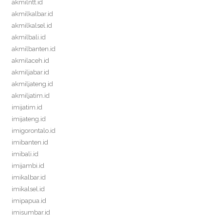
akmilntt.id
akmilkalbar.id
akmilkalsel.id
akmilbali.id
akmilbanten.id
akmilaceh.id
akmiljabar.id
akmiljateng.id
akmiljatim.id
imijatim.id
imijateng.id
imigorontalo.id
imibanten.id
imibali.id
imijambi.id
imikalbar.id
imikalsel.id
imipapua.id
imisumbar.id