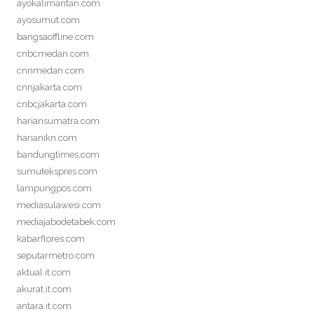
ayokalimantan.com
ayosumut.com
bangsaoffline.com
cnbcmedan.com
cnnmedan.com
cnnjakarta.com
cnbcjakarta.com
hariansumatra.com
harianikn.com
bandungtimes.com
sumutekspres.com
lampungpos.com
mediasulawesi.com
mediajabodetabek.com
kabarflores.com
seputarmetro.com
aktual.it.com
akurat.it.com
antara.it.com