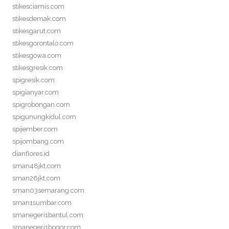
stikesciamis.com
stikesdemak.com
stikesgarut.com
stikesgorontalo.com
stikesgowa.com
stikesgresik.com
spigresik.com
spigianyar.com
spigrobongan.com
spigunungkidul.com
spijember.com
spijombang.com
dianflores.id
sman48jkt.com
sman26jkt.com
sman03semarang.com
sman1sumbar.com
smanegeri1bantul.com
smanegeri1bogor.com