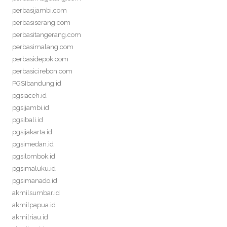
perbasijambi.com
perbasiserang.com
perbasitangerang.com
perbasimalang.com
perbasidepok.com
perbasicirebon.com
PGSIbandung.id
pgsiaceh.id
pgsijambi.id
pgsibali.id
pgsijakarta.id
pgsimedan.id
pgsilombok.id
pgsimaluku.id
pgsimanado.id
akmilsumbar.id
akmilpapua.id
akmilriau.id