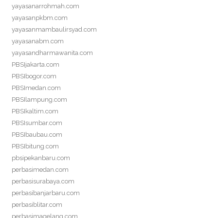
yayasanarrohmah.com
yayasanpkbm.com
yayasanmambaulirsyad.com
yayasanabm.com
yayasandharmawanita.com
PBSIjakarta.com
PBSIbogor.com
PBSImedan.com
PBSIlampung.com
PBSIkaltim.com
PBSIsumbar.com
PBSIbaubau.com
PBSIbitung.com
pbsipekanbaru.com
perbasimedan.com
perbasisurabaya.com
perbasibanjarbaru.com
perbasiblitar.com
perbasimagelang.com