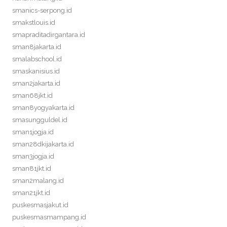
smanics-serpong.id
smakstlouis.id
smapraditadirgantara.id
sman8jakarta.id
smalabschool.id
smaskanisius.id
sman2jakarta.id
sman68jkt.id
sman8yogyakarta.id
smasungguldel.id
sman1jogja.id
sman28dkijakarta.id
sman3jogja.id
sman81jkt.id
sman2malang.id
sman21jkt.id
puskesmasjakut.id
puskesmasmampang.id