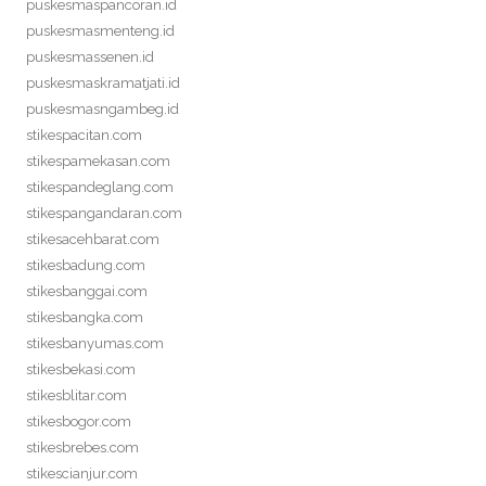
puskesmaspancoran.id
puskesmasmenteng.id
puskesmassenen.id
puskesmaskramatjati.id
puskesmasngambeg.id
stikespacitan.com
stikespamekasan.com
stikespandeglang.com
stikespangandaran.com
stikesacehbarat.com
stikesbadung.com
stikesbanggai.com
stikesbangka.com
stikesbanyumas.com
stikesbekasi.com
stikesblitar.com
stikesbogor.com
stikesbrebes.com
stikescianjur.com