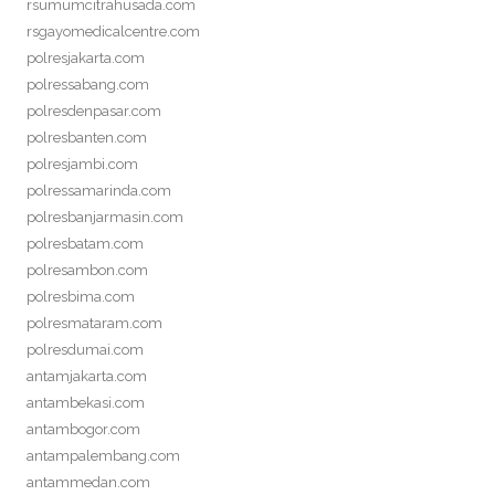
rsumumcitrahusada.com
rsgayomedicalcentre.com
polresjakarta.com
polressabang.com
polresdenpasar.com
polresbanten.com
polresjambi.com
polressamarinda.com
polresbanjarmasin.com
polresbatam.com
polresambon.com
polresbima.com
polresmataram.com
polresdumai.com
antamjakarta.com
antambekasi.com
antambogor.com
antampalembang.com
antammedan.com