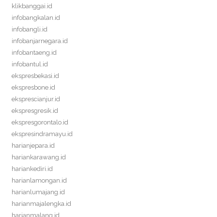
klikbanggai.id
infobangkalan.id
infobangli.id
infobanjarnegara.id
infobantaeng.id
infobantul.id
ekspresbekasi.id
ekspresbone.id
eksprescianjur.id
ekspresgresik.id
ekspresgorontalo.id
ekspresindramayu.id
harianjepara.id
hariankarawang.id
hariankediri.id
harianlamongan.id
harianlumajang.id
harianmajalengka.id
harianmalang.id