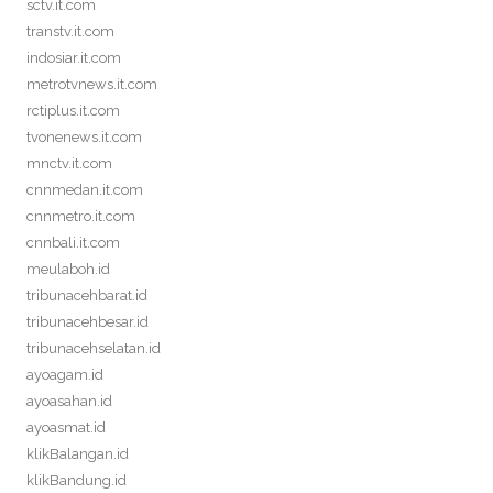
sctv.it.com
transtv.it.com
indosiar.it.com
metrotvnews.it.com
rctiplus.it.com
tvonenews.it.com
mnctv.it.com
cnnmedan.it.com
cnnmetro.it.com
cnnbali.it.com
meulaboh.id
tribunacehbarat.id
tribunacehbesar.id
tribunacehselatan.id
ayoagam.id
ayoasahan.id
ayoasmat.id
klikBalangan.id
klikBandung.id