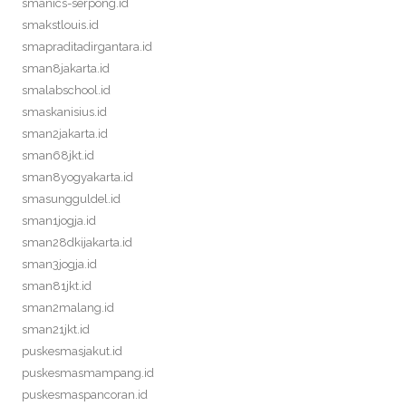
smanics-serpong.id
smakstlouis.id
smapraditadirgantara.id
sman8jakarta.id
smalabschool.id
smaskanisius.id
sman2jakarta.id
sman68jkt.id
sman8yogyakarta.id
smasungguldel.id
sman1jogja.id
sman28dkijakarta.id
sman3jogja.id
sman81jkt.id
sman2malang.id
sman21jkt.id
puskesmasjakut.id
puskesmasmampang.id
puskesmaspancoran.id