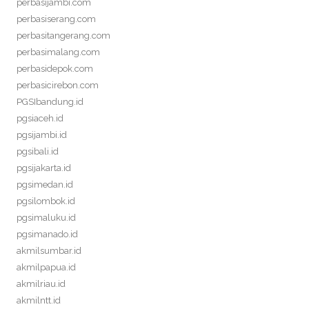
perbasijambi.com
perbasiserang.com
perbasitangerang.com
perbasimalang.com
perbasidepok.com
perbasicirebon.com
PGSIbandung.id
pgsiaceh.id
pgsijambi.id
pgsibali.id
pgsijakarta.id
pgsimedan.id
pgsilombok.id
pgsimaluku.id
pgsimanado.id
akmilsumbar.id
akmilpapua.id
akmilriau.id
akmilntt.id