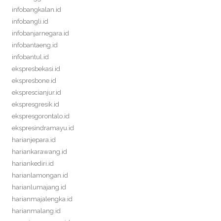
infobangkalan.id
infobangli.id
infobanjarnegara.id
infobantaeng.id
infobantul.id
ekspresbekasi.id
ekspresbone.id
eksprescianjur.id
ekspresgresik.id
ekspresgorontalo.id
ekspresindramayu.id
harianjepara.id
hariankarawang.id
hariankediri.id
harianlamongan.id
harianlumajang.id
harianmajalengka.id
harianmalang.id