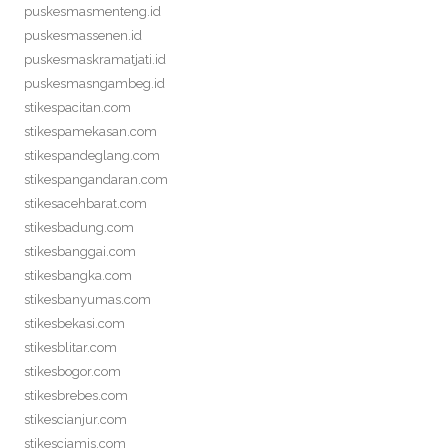
puskesmasmenteng.id
puskesmassenen.id
puskesmaskramatjati.id
puskesmasngambeg.id
stikespacitan.com
stikespamekasan.com
stikespandeglang.com
stikespangandaran.com
stikesacehbarat.com
stikesbadung.com
stikesbanggai.com
stikesbangka.com
stikesbanyumas.com
stikesbekasi.com
stikesblitar.com
stikesbogor.com
stikesbrebes.com
stikescianjur.com
stikesciamis.com