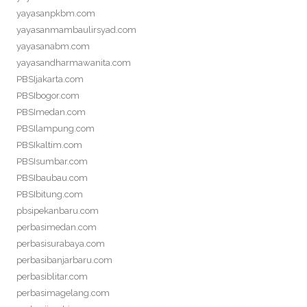
yayasanpkbm.com
yayasanmambaulirsyad.com
yayasanabm.com
yayasandharmawanita.com
PBSIjakarta.com
PBSIbogor.com
PBSImedan.com
PBSIlampung.com
PBSIkaltim.com
PBSIsumbar.com
PBSIbaubau.com
PBSIbitung.com
pbsipekanbaru.com
perbasimedan.com
perbasisurabaya.com
perbasibanjarbaru.com
perbasiblitar.com
perbasimagelang.com