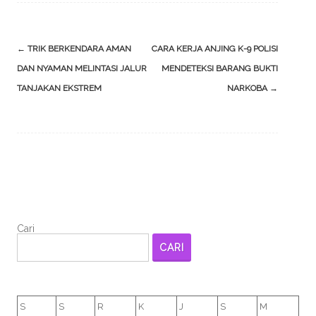
Post
←
TRIK BERKENDARA AMAN
CARA KERJA ANJING K-9 POLISI
navigation
DAN NYAMAN MELINTASI JALUR
MENDETEKSI BARANG BUKTI
TANJAKAN EKSTREM
NARKOBA
→
Cari
CARI
S
S
R
K
J
S
M