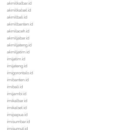
akmilkalbar.id
akmilkalsel.id
akmilbali.id
akmilbanten.id
akmilaceh.id
akmiljabar.id
akmiljateng.id
akmiljatim.id
imijatim.id
imijateng.id
imigorontalo.id
imibanten.id
imibali.id
imijambi.id
imikalbar.id
imikalsel.id
imipapua.id
imisumbar.id
imisumut.id