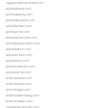
rsgayomedicalcentre.com
polresjakarta.com
polressabang.com
polresdenpasar.com
polresbanten.com
polresjambi.com
polressamarinda.com
polresbanjarmasin.com
polresbatam.com
polresambon.com
polresbima.com
polresmataram.com
polresdumai.com
antamjakarta.com
antambekasi.com
antambogor.com
antampalembang.com
antammedan.com
yayasanarrohmah.com