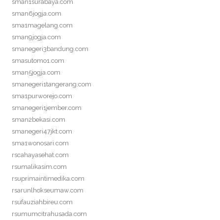
sman1surabaya.com
sman6jogja.com
sma1magelang.com
sman9jogja.com
smanegeri3bandung.com
smasutomo1.com
sman5jogja.com
smanegeri1tangerang.com
sma1purworejo.com
smanegeri1jember.com
sman2bekasi.com
smanegeri47jkt.com
sma1wonosari.com
rscahayasehat.com
rsumalikasim.com
rsuprimaintimedika.com
rsarunlhokseumaw.com
rsufauziahbireu.com
rsumumcitrahusada.com