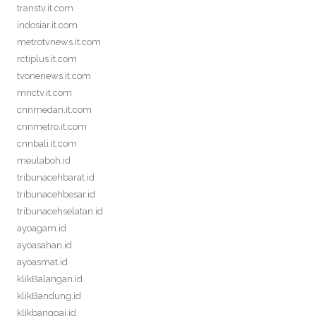
transtv.it.com
indosiar.it.com
metrotvnews.it.com
rctiplus.it.com
tvonenews.it.com
mnctv.it.com
cnnmedan.it.com
cnnmetro.it.com
cnnbali.it.com
meulaboh.id
tribunacehbarat.id
tribunacehbesar.id
tribunacehselatan.id
ayoagam.id
ayoasahan.id
ayoasmat.id
klikBalangan.id
klikBandung.id
klikbanggai.id