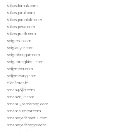
stikesdemak.com
stikesgarut.com
stikesgorontalo.com
stikesgowa.com
stikesgresik.com
spigresik.com
spigianyar.com
spigrobongan.com
spigunungkidul.com
spijember.com
spijombang.com
dianflores.id
sman48jkt.com
sman26jkt.com
sman03semarang.com
sman1sumbar.com
smanegeri1bantul.com
smanegeri1bogor.com