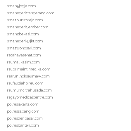
sman5jogja.com
smanegeri1tangerang.com
sma1purworejo.com
smanegeri1jember.com
sman2bekasi.com
smanegeri47jkt.com
sma1wonosari.com
rscahayasehat.com
rsumalikasim.com
rsuprimaintimedika.com
rsarunlhokseumaw.com
rsufauziahbireu.com
rsumumcitrahusada.com
rsgayomedicalcentre.com
polresjakarta.com
polressabang.com
polresdenpasar.com
polresbanten.com