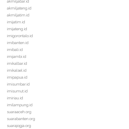
akmiljabar.id
akmiljateng.id
akmiljatim.id
imijatim.id
imijateng.id
imigorontalo.id
imibanten.id
imibali.id
imijambi.id
imikalbar.id
imikalsel.id
imipapua.id
imisumbar.id
imisumut.id
imiriau.id
imilampung.id
suaraaceh.org
suarabanten.org
suarajogja.org