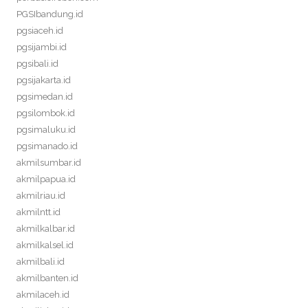
PGSIbandung.id
pgsiaceh.id
pgsijambi.id
pgsibali.id
pgsijakarta.id
pgsimedan.id
pgsilombok.id
pgsimaluku.id
pgsimanado.id
akmilsumbar.id
akmilpapua.id
akmilriau.id
akmilntt.id
akmilkalbar.id
akmilkalsel.id
akmilbali.id
akmilbanten.id
akmilaceh.id