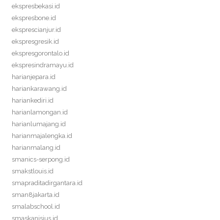
ekspresbekasi.id
ekspresbone.id
eksprescianjur.id
ekspresgresik.id
ekspresgorontalo.id
ekspresindramayu.id
harianjepara.id
hariankarawang.id
hariankediri.id
harianlamongan.id
harianlumajang.id
harianmajalengka.id
harianmalang.id
smanics-serpong.id
smakstlouis.id
smapraditadirgantara.id
sman8jakarta.id
smalabschool.id
smaskanisius.id