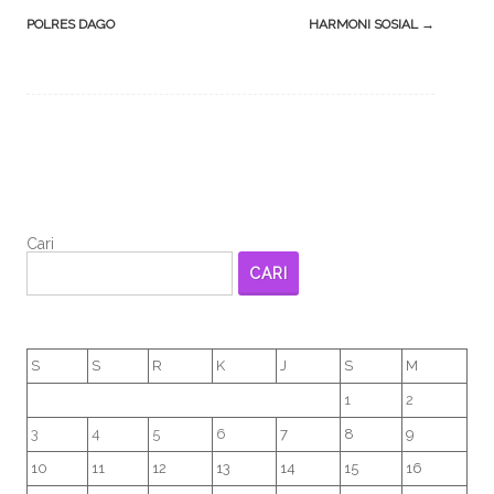
POLRES DAGO
HARMONI SOSIAL
→
Cari
CARI
S
S
R
K
J
S
M
1
2
3
4
5
6
7
8
9
10
11
12
13
14
15
16