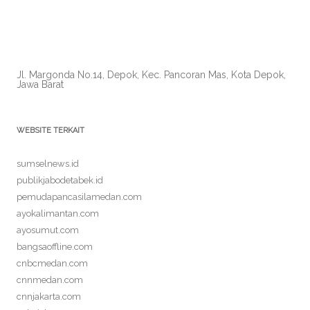
Jl. Margonda No.14, Depok, Kec. Pancoran Mas, Kota Depok,
Jawa Barat
WEBSITE TERKAIT
sumselnews.id
publikjabodetabek.id
pemudapancasilamedan.com
ayokalimantan.com
ayosumut.com
bangsaoffline.com
cnbcmedan.com
cnnmedan.com
cnnjakarta.com