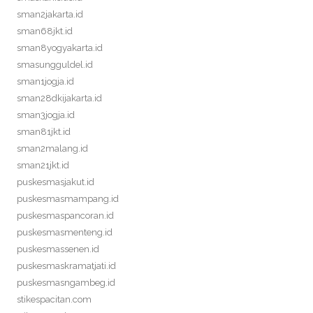
sman2jakarta.id
sman68jkt.id
sman8yogyakarta.id
smasungguldel.id
sman1jogja.id
sman28dkijakarta.id
sman3jogja.id
sman81jkt.id
sman2malang.id
sman21jkt.id
puskesmasjakut.id
puskesmasmampang.id
puskesmaspancoran.id
puskesmasmenteng.id
puskesmassenen.id
puskesmaskramatjati.id
puskesmasngambeg.id
stikespacitan.com