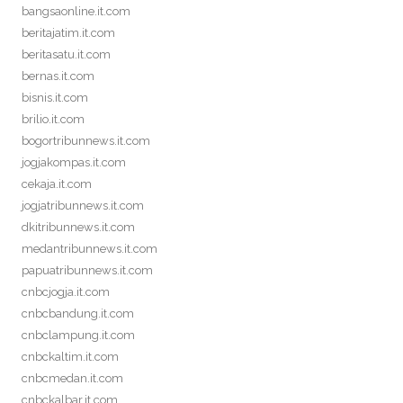
bangsaonline.it.com
beritajatim.it.com
beritasatu.it.com
bernas.it.com
bisnis.it.com
brilio.it.com
bogortribunnews.it.com
jogjakompas.it.com
cekaja.it.com
jogjatribunnews.it.com
dkitribunnews.it.com
medantribunnews.it.com
papuatribunnews.it.com
cnbcjogja.it.com
cnbcbandung.it.com
cnbclampung.it.com
cnbckaltim.it.com
cnbcmedan.it.com
cnbckalbar.it.com