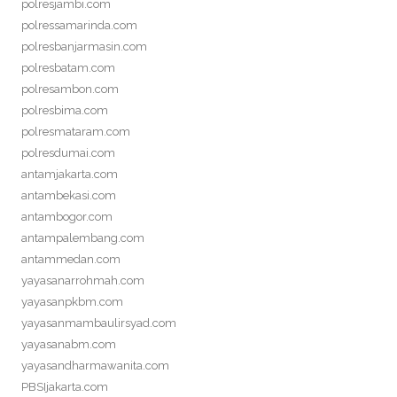
polresjambi.com
polressamarinda.com
polresbanjarmasin.com
polresbatam.com
polresambon.com
polresbima.com
polresmataram.com
polresdumai.com
antamjakarta.com
antambekasi.com
antambogor.com
antampalembang.com
antammedan.com
yayasanarrohmah.com
yayasanpkbm.com
yayasanmambaulirsyad.com
yayasanabm.com
yayasandharmawanita.com
PBSIjakarta.com