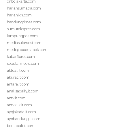
cnbcjakarta.com
hariansumatra.com
harianikn.com
bandungtimes.com
sumutekspres.com
lampungpos.com
mediasulawesi.com
mediajabodetabek.com
kabarflores.com
seputarmetro.com
aktual.it.com
akurat.it.com
antara.it.com
analisadaily.it.com
antv.it.com
antvklik.it.com
ayojakarta.it.com
ayobandung.it.com
beritabali.it.com