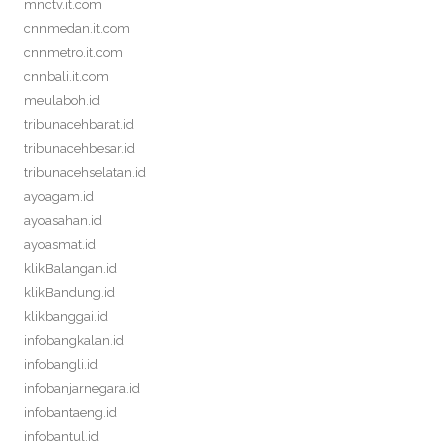
mnctv.it.com
cnnmedan.it.com
cnnmetro.it.com
cnnbali.it.com
meulaboh.id
tribunacehbarat.id
tribunacehbesar.id
tribunacehselatan.id
ayoagam.id
ayoasahan.id
ayoasmat.id
klikBalangan.id
klikBandung.id
klikbanggai.id
infobangkalan.id
infobangli.id
infobanjarnegara.id
infobantaeng.id
infobantul.id