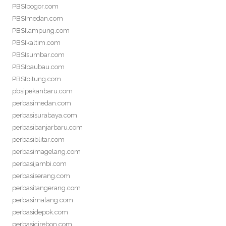
PBSIbogor.com
PBSImedan.com
PBSIlampung.com
PBSIkaltim.com
PBSIsumbar.com
PBSIbaubau.com
PBSIbitung.com
pbsipekanbaru.com
perbasimedan.com
perbasisurabaya.com
perbasibanjarbaru.com
perbasiblitar.com
perbasimagelang.com
perbasijambi.com
perbasiserang.com
perbasitangerang.com
perbasimalang.com
perbasidepok.com
perbasicirebon.com