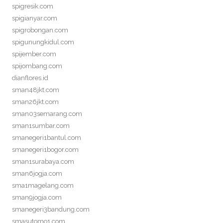
spigresik.com
spigianyar.com
spigrobongan.com
spigunungkidul.com
spijember.com
spijombang.com
dianflores.id
sman48jkt.com
sman26jkt.com
sman03semarang.com
sman1sumbar.com
smanegeri1bantul.com
smanegeri1bogor.com
sman1surabaya.com
sman6jogja.com
sma1magelang.com
sman9jogja.com
smanegeri3bandung.com
smasutomo1.com