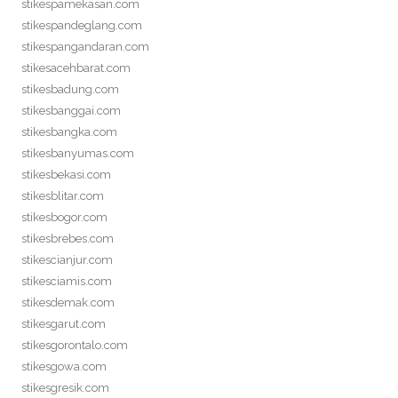
stikespamekasan.com
stikespandeglang.com
stikespangandaran.com
stikesacehbarat.com
stikesbadung.com
stikesbanggai.com
stikesbangka.com
stikesbanyumas.com
stikesbekasi.com
stikesblitar.com
stikesbogor.com
stikesbrebes.com
stikescianjur.com
stikesciamis.com
stikesdemak.com
stikesgarut.com
stikesgorontalo.com
stikesgowa.com
stikesgresik.com