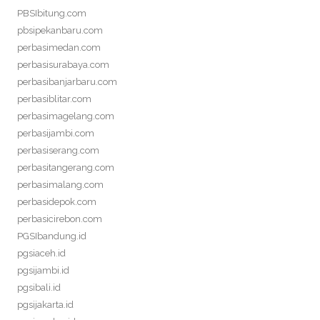
PBSIbitung.com
pbsipekanbaru.com
perbasimedan.com
perbasisurabaya.com
perbasibanjarbaru.com
perbasiblitar.com
perbasimagelang.com
perbasijambi.com
perbasiserang.com
perbasitangerang.com
perbasimalang.com
perbasidepok.com
perbasicirebon.com
PGSIbandung.id
pgsiaceh.id
pgsijambi.id
pgsibali.id
pgsijakarta.id