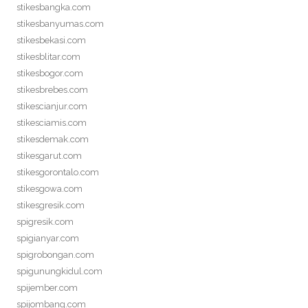
stikesbangka.com
stikesbanyumas.com
stikesbekasi.com
stikesblitar.com
stikesbogor.com
stikesbrebes.com
stikescianjur.com
stikesciamis.com
stikesdemak.com
stikesgarut.com
stikesgorontalo.com
stikesgowa.com
stikesgresik.com
spigresik.com
spigianyar.com
spigrobongan.com
spigunungkidul.com
spijember.com
spijombang.com