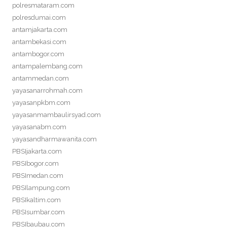
polresmataram.com
polresdumai.com
antamjakarta.com
antambekasi.com
antambogor.com
antampalembang.com
antammedan.com
yayasanarrohmah.com
yayasanpkbm.com
yayasanmambaulirsyad.com
yayasanabm.com
yayasandharmawanita.com
PBSIjakarta.com
PBSIbogor.com
PBSImedan.com
PBSIlampung.com
PBSIkaltim.com
PBSIsumbar.com
PBSIbaubau.com