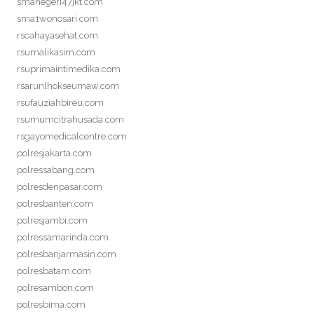
smanegeri47jkt.com
sma1wonosari.com
rscahayasehat.com
rsumalikasim.com
rsuprimaintimedika.com
rsarunlhokseumaw.com
rsufauziahbireu.com
rsumumcitrahusada.com
rsgayomedicalcentre.com
polresjakarta.com
polressabang.com
polresdenpasar.com
polresbanten.com
polresjambi.com
polressamarinda.com
polresbanjarmasin.com
polresbatam.com
polresambon.com
polresbima.com