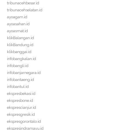
tribunacehbesar.id
tribunacehselatan.id
ayoagam.id
ayoasahan.id
ayoasmat.id
klikBalangan.id
klikBandung.id
klikbanggai.id
infobangkalan.id
infobangli.id
infobanjarnegara.id
infobantaeng.id
infobantul.id
ekspresbekasi.id
ekspresbone.id
eksprescianjur.id
ekspresgresik.id
ekspresgorontalo.id
ekspresindramayu.id