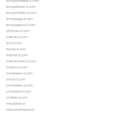
kompasmedan.it.com
tempoharian.it.com
tempomedan.it.com
tempojogja.it.com
tempopapua.it.com
idntimes.it.com
metrotv.it.com
sctv.it.com
transtv.it.com
indosiar.it.com
metrotvnews.it.com
rctiplus.it.com
tvonenews.it.com
mnctv.it.com
cnnmedan.it.com
cnnmetro.it.com
cnnbali.it.com
meulaboh.id
tribunacehbarat.id