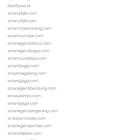
dianflores.id
sman48jkt.com
sman26jkt.com
sman03semarang.com
sman1sumbar.com
smanegeri1bantul.com
smanegeri1bogor.com
sman1surabaya.com
sman6jogja.com
sma1magelang.com
sman9jogja.com
smanegeri3bandung.com
smasutomo1.com
sman5jogja.com
smanegeri1tangerang.com
sma1purworejo.com
smanegeri1jember.com
sman2bekasi.com