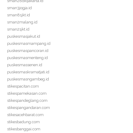
sman28dkijakarta.id
sman3jogja.id
sman81jkt.id
sman2malang.id
sman21jkt.id
puskesmasjakut.id
puskesmasmampang.id
puskesmaspancoran.id
puskesmasmenteng.id
puskesmassenen.id
puskesmaskramatjati.id
puskesmasngambeg.id
stikespacitan.com
stikespamekasan.com
stikespandeglang.com
stikespangandaran.com
stikesacehbarat.com
stikesbadung.com
stikesbanggai.com