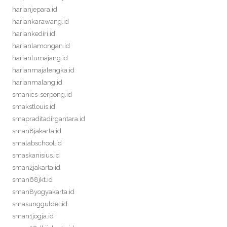
harianjepara.id
hariankarawang.id
hariankediri.id
harianlamongan.id
harianlumajang.id
harianmajalengka.id
harianmalang.id
smanics-serpong.id
smakstlouis.id
smapraditadirgantara.id
sman8jakarta.id
smalabschool.id
smaskanisius.id
sman2jakarta.id
sman68jkt.id
sman8yogyakarta.id
smasungguldel.id
sman1jogja.id