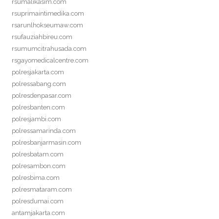
rsumalikasim.com
rsuprimaintimedika.com
rsarunlhokseumaw.com
rsufauziahbireu.com
rsumumcitrahusada.com
rsgayomedicalcentre.com
polresjakarta.com
polressabang.com
polresdenpasar.com
polresbanten.com
polresjambi.com
polressamarinda.com
polresbanjarmasin.com
polresbatam.com
polresambon.com
polresbima.com
polresmataram.com
polresdumai.com
antamjakarta.com