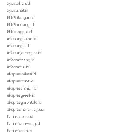
ayoasahan.id
ayoasmat.id
klikBalangan.id
klikBandung.id
klikbanggai.id
infobangkalan.id
infobangli.id
infobanjarnegara.id
infobantaeng.id
infobantul.id
ekspresbekasi.id
ekspresbone.id
eksprescianjur.id
ekspresgresik.id
ekspresgorontalo.id
ekspresindramayu.id
harianjepara.id
hariankarawang.id
hariankediri.id