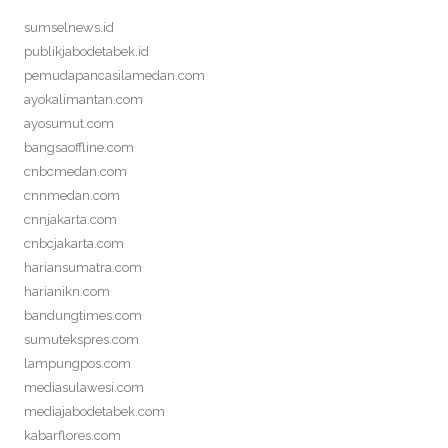
sumselnews.id
publikjabodetabek.id
pemudapancasilamedan.com
ayokalimantan.com
ayosumut.com
bangsaoffline.com
cnbcmedan.com
cnnmedan.com
cnnjakarta.com
cnbcjakarta.com
hariansumatra.com
harianikn.com
bandungtimes.com
sumutekspres.com
lampungpos.com
mediasulawesi.com
mediajabodetabek.com
kabarflores.com