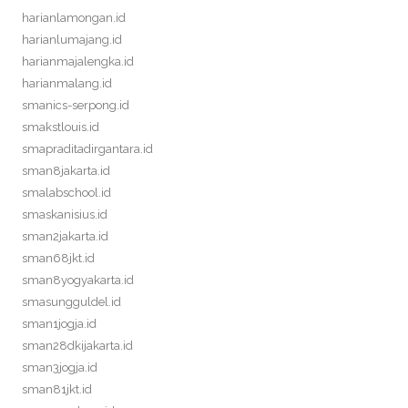
harianlamongan.id
harianlumajang.id
harianmajalengka.id
harianmalang.id
smanics-serpong.id
smakstlouis.id
smapraditadirgantara.id
sman8jakarta.id
smalabschool.id
smaskanisius.id
sman2jakarta.id
sman68jkt.id
sman8yogyakarta.id
smasungguldel.id
sman1jogja.id
sman28dkijakarta.id
sman3jogja.id
sman81jkt.id