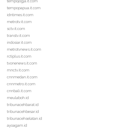
tempojogja.it.com
tempopapua.it.com
idntimes.it.com
metrotv.it.com
sctv.it.com
transtv.it.com
indosiar.it.com
metrotvnews.it.com
rctiplus.it.com
tvonenews.it.com
mnctv.it.com
cnnmedan.it.com
cnnmetro.it.com
cnnbali.it.com
meulaboh.id
tribunacehbarat.id
tribunacehbesar.id
tribunacehselatan.id
ayoagam.id