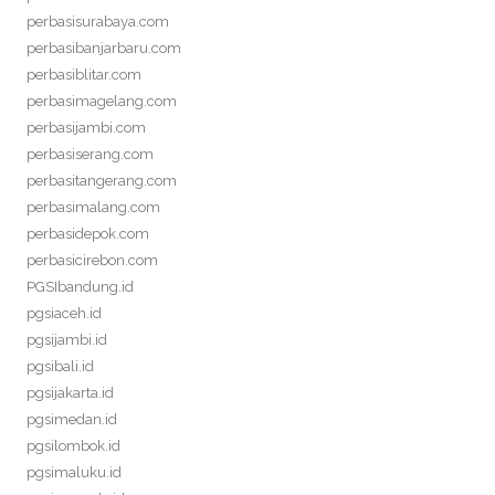
perbasisurabaya.com
perbasibanjarbaru.com
perbasiblitar.com
perbasimagelang.com
perbasijambi.com
perbasiserang.com
perbasitangerang.com
perbasimalang.com
perbasidepok.com
perbasicirebon.com
PGSIbandung.id
pgsiaceh.id
pgsijambi.id
pgsibali.id
pgsijakarta.id
pgsimedan.id
pgsilombok.id
pgsimaluku.id