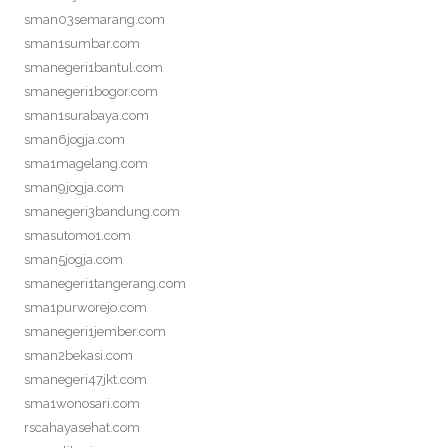
sman03semarang.com
sman1sumbar.com
smanegeri1bantul.com
smanegeri1bogor.com
sman1surabaya.com
sman6jogja.com
sma1magelang.com
sman9jogja.com
smanegeri3bandung.com
smasutomo1.com
sman5jogja.com
smanegeri1tangerang.com
sma1purworejo.com
smanegeri1jember.com
sman2bekasi.com
smanegeri47jkt.com
sma1wonosari.com
rscahayasehat.com