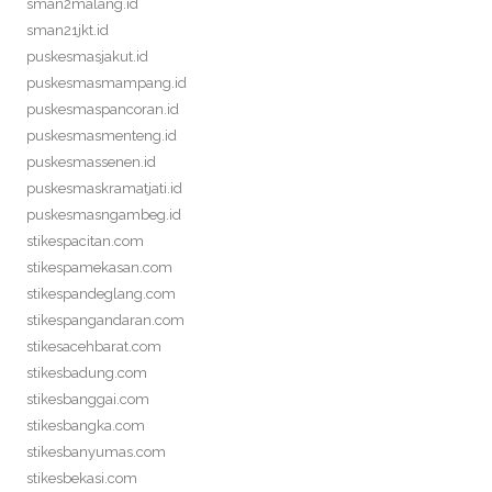
sman2malang.id
sman21jkt.id
puskesmasjakut.id
puskesmasmampang.id
puskesmaspancoran.id
puskesmasmenteng.id
puskesmassenen.id
puskesmaskramatjati.id
puskesmasngambeg.id
stikespacitan.com
stikespamekasan.com
stikespandeglang.com
stikespangandaran.com
stikesacehbarat.com
stikesbadung.com
stikesbanggai.com
stikesbangka.com
stikesbanyumas.com
stikesbekasi.com