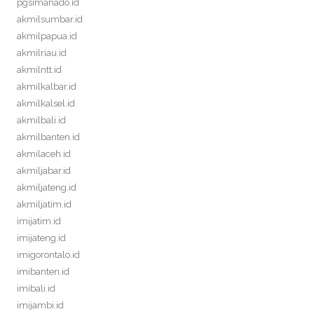
pgsimanado.id
akmilsumbar.id
akmilpapua.id
akmilriau.id
akmilntt.id
akmilkalbar.id
akmilkalsel.id
akmilbali.id
akmilbanten.id
akmilaceh.id
akmiljabar.id
akmiljateng.id
akmiljatim.id
imijatim.id
imijateng.id
imigorontalo.id
imibanten.id
imibali.id
imijambi.id