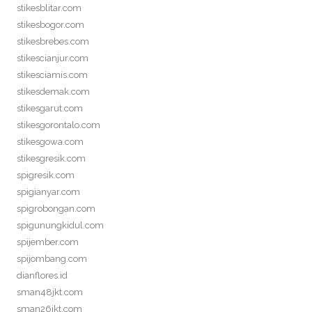
stikesblitar.com
stikesbogor.com
stikesbrebes.com
stikescianjur.com
stikesciamis.com
stikesdemak.com
stikesgarut.com
stikesgorontalo.com
stikesgowa.com
stikesgresik.com
spigresik.com
spigianyar.com
spigrobongan.com
spigunungkidul.com
spijember.com
spijombang.com
dianflores.id
sman48jkt.com
sman26jkt.com