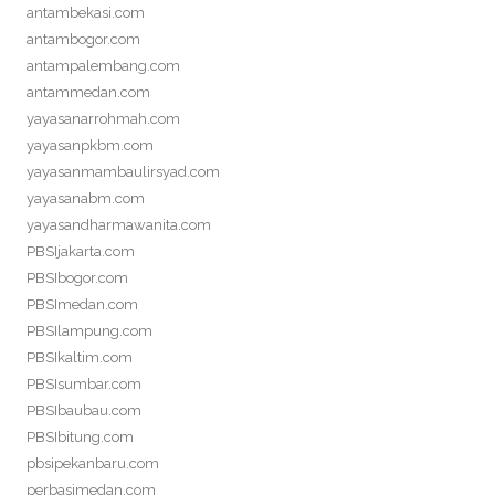
antambekasi.com
antambogor.com
antampalembang.com
antammedan.com
yayasanarrohmah.com
yayasanpkbm.com
yayasanmambaulirsyad.com
yayasanabm.com
yayasandharmawanita.com
PBSIjakarta.com
PBSIbogor.com
PBSImedan.com
PBSIlampung.com
PBSIkaltim.com
PBSIsumbar.com
PBSIbaubau.com
PBSIbitung.com
pbsipekanbaru.com
perbasimedan.com