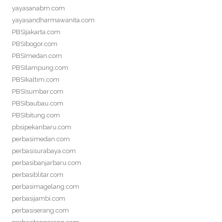
yayasanabm.com
yayasandharmawanita.com
PBSIjakarta.com
PBSIbogor.com
PBSImedan.com
PBSIlampung.com
PBSIkaltim.com
PBSIsumbar.com
PBSIbaubau.com
PBSIbitung.com
pbsipekanbaru.com
perbasimedan.com
perbasisurabaya.com
perbasibanjarbaru.com
perbasiblitar.com
perbasimagelang.com
perbasijambi.com
perbasiserang.com