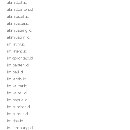
akmilbali.id
akmilbanten.id
akmilaceh.id
akmiljabar.id
akmiljateng.id
akmiljatim.id
imijatim.id
imijateng.id
imigorontalo.id
imibanten.id
imibali.id
imijambi.id
imikalbar.id
imikalsel.id
imipapua.id
imisumbar.id
imisumut.id
imiriau.id
imilampung.id