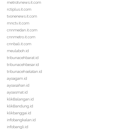
metrotvnews.it.com
rctiplus.it.com
tvonenews.it.com
mnctv.it.com
cnnmedan.it.com
cnnmetro.it.com
cnnbali.it.com
meulaboh.id
tribunacehbarat.id
tribunacehbesar.id
tribunacehselatan.id
ayoagam.id
ayoasahan.id
ayoasmat.id
klikBalangan.id
klikBandung.id
klikbanggai.id
infobangkalan.id
infobangli.id