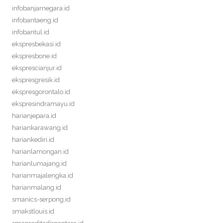
infobanjarnegara.id
infobantaeng.id
infobantul.id
ekspresbekasi.id
ekspresbone.id
eksprescianjur.id
ekspresgresik.id
ekspresgorontalo.id
ekspresindramayu.id
harianjepara.id
hariankarawang.id
hariankediri.id
harianlamongan.id
harianlumajang.id
harianmajalengka.id
harianmalang.id
smanics-serpong.id
smakstlouis.id