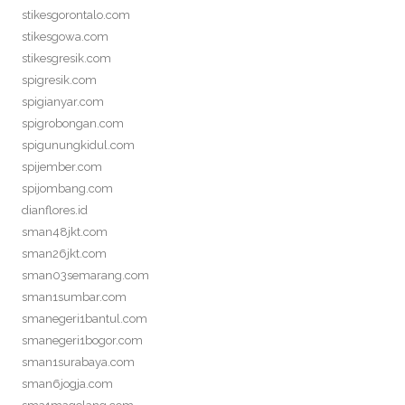
stikesgorontalo.com
stikesgowa.com
stikesgresik.com
spigresik.com
spigianyar.com
spigrobongan.com
spigunungkidul.com
spijember.com
spijombang.com
dianflores.id
sman48jkt.com
sman26jkt.com
sman03semarang.com
sman1sumbar.com
smanegeri1bantul.com
smanegeri1bogor.com
sman1surabaya.com
sman6jogja.com