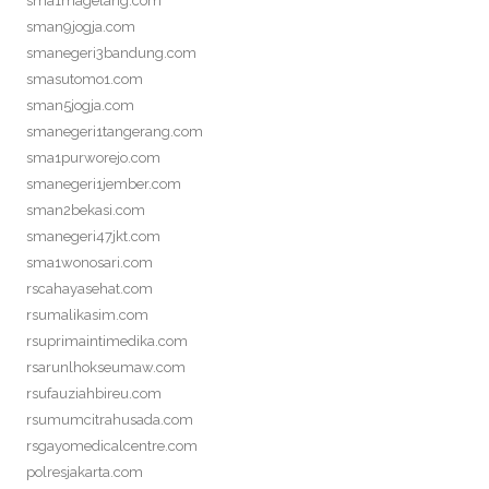
sma1magelang.com
sman9jogja.com
smanegeri3bandung.com
smasutomo1.com
sman5jogja.com
smanegeri1tangerang.com
sma1purworejo.com
smanegeri1jember.com
sman2bekasi.com
smanegeri47jkt.com
sma1wonosari.com
rscahayasehat.com
rsumalikasim.com
rsuprimaintimedika.com
rsarunlhokseumaw.com
rsufauziahbireu.com
rsumumcitrahusada.com
rsgayomedicalcentre.com
polresjakarta.com