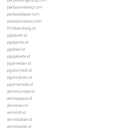
perbasitangerang.com
perbasimalang.com
perbasidepok.com
perbasicirebon.com
PGSIbandung.id
pgsiaceh.id
pgsijambi.id
pgsibali.id
pgsijakarta.id
pgsimedan.id
pgsilombok.id
pgsimaluku.id
pgsimanado.id
akmilsumbar.id
akmilpapua.id
akmilriau.id
akmilntt.id
akmilkalbar.id
akmilkalsel.id