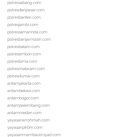
polressabang.com
polresdenpasar.com
polresbanten.com
polresjambi.com
polressamarinda.com
polresbanjarmasin.com
polresbatam.com
polresambon.com
polresbima.com
polresmataram.com
polresdumai.com
antamjakarta.com
antambekasi.com
antambogor.com
antampalembang.com
antammedan.com
yayasanarrohmah.com
yayasanpkbm.com
yayasanmambaulirsyad.com