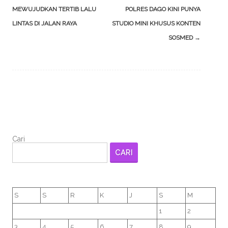
navigation
MEWUJUDKAN TERTIB LALU
POLRES DAGO KINI PUNYA
LINTAS DI JALAN RAYA
STUDIO MINI KHUSUS KONTEN
SOSMED
→
Cari
CARI
S
S
R
K
J
S
M
1
2
3
4
5
6
7
8
9