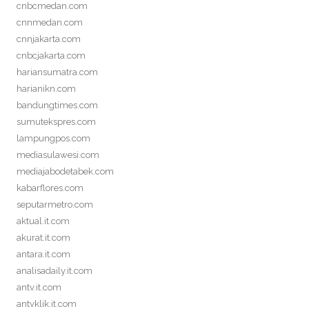
cnbcmedan.com
cnnmedan.com
cnnjakarta.com
cnbcjakarta.com
hariansumatra.com
harianikn.com
bandungtimes.com
sumutekspres.com
lampungpos.com
mediasulawesi.com
mediajabodetabek.com
kabarflores.com
seputarmetro.com
aktual.it.com
akurat.it.com
antara.it.com
analisadaily.it.com
antv.it.com
antvklik.it.com