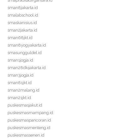
smapraditadirgantara.id
sman8jakarta.id
smalabschool.id
smaskanisius.id
sman2jakarta.id
sman68jkt.id
sman8yogyakarta.id
smasungguldel.id
sman1jogja.id
sman28dkijakarta.id
sman3jogja.id
sman81jkt.id
sman2malang.id
sman21jkt.id
puskesmasjakut.id
puskesmasmampang.id
puskesmaspancoran.id
puskesmasmenteng.id
puskesmassenen.id