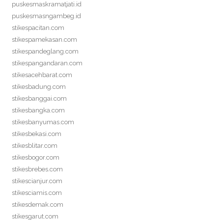
puskesmaskramatjati.id
puskesmasngambeg.id
stikespacitan.com
stikespamekasan.com
stikespandeglang.com
stikespangandaran.com
stikesacehbarat.com
stikesbadung.com
stikesbanggai.com
stikesbangka.com
stikesbanyumas.com
stikesbekasi.com
stikesblitar.com
stikesbogor.com
stikesbrebes.com
stikescianjur.com
stikesciamis.com
stikesdemak.com
stikesgarut.com