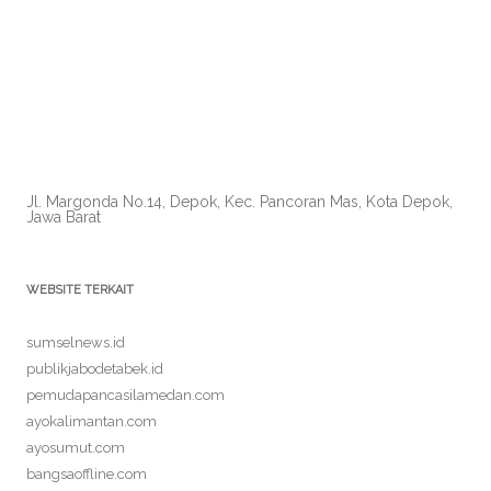
Jl. Margonda No.14, Depok, Kec. Pancoran Mas, Kota Depok,
Jawa Barat
WEBSITE TERKAIT
sumselnews.id
publikjabodetabek.id
pemudapancasilamedan.com
ayokalimantan.com
ayosumut.com
bangsaoffline.com