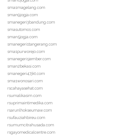
sman6jogja.com
sma1magelang.com
sman9jogja.com
smanegeri3bandung.com
smasutomo1.com
sman5jogja.com
smanegeri1tangerang.com
sma1purworejo.com
smanegeri1jember.com
sman2bekasi.com
smanegeri47jkt.com
sma1wonosari.com
rscahayasehat.com
rsumalikasim.com
rsuprimaintimedika.com
rsarunlhokseumaw.com
rsufauziahbireu.com
rsumumcitrahusada.com
rsgayomedicalcentre.com