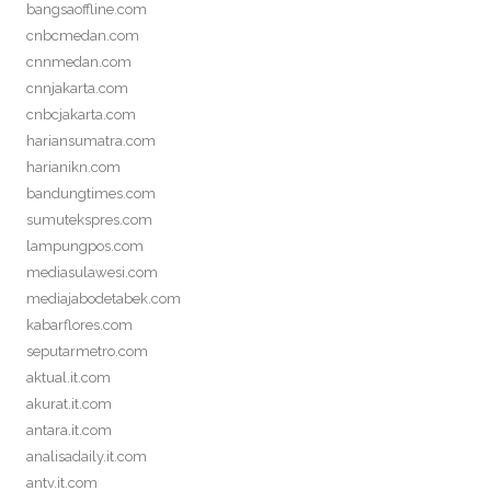
bangsaoffline.com
cnbcmedan.com
cnnmedan.com
cnnjakarta.com
cnbcjakarta.com
hariansumatra.com
harianikn.com
bandungtimes.com
sumutekspres.com
lampungpos.com
mediasulawesi.com
mediajabodetabek.com
kabarflores.com
seputarmetro.com
aktual.it.com
akurat.it.com
antara.it.com
analisadaily.it.com
antv.it.com