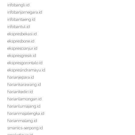
infobangli.id
infobanjarnegara.id
infobantaeng.id
infobantul.id
ekspresbekasi.id
ekspresbone.id
eksprescianjur.id
ekspresgresik.id
ekspresgorontalo.id
ekspresindramayu.id
harianjepara.id
hariankarawang.id
hariankediri.id
harianlamongan.id
harianlumajang.id
harianmajalengka.id
harianmalang.id
smanics-serpong.id