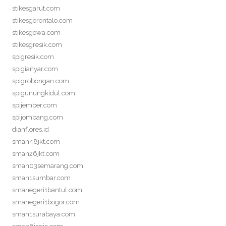
stikesgarut.com
stikesgorontalo.com
stikesgowa.com
stikesgresik.com
spigresik.com
spigianyar.com
spigrobongan.com
spigunungkidul.com
spijember.com
spijombang.com
dianflores.id
sman48jkt.com
sman26jkt.com
sman03semarang.com
sman1sumbar.com
smanegeri1bantul.com
smanegeri1bogor.com
sman1surabaya.com