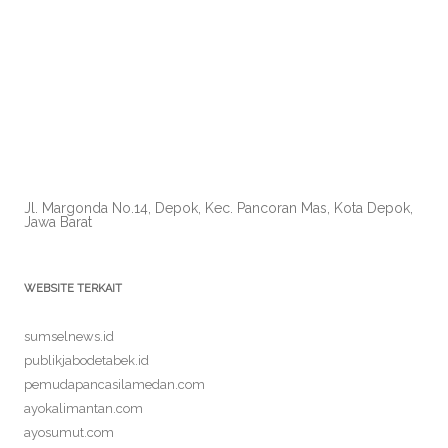
Jl. Margonda No.14, Depok, Kec. Pancoran Mas, Kota Depok,
Jawa Barat
WEBSITE TERKAIT
sumselnews.id
publikjabodetabek.id
pemudapancasilamedan.com
ayokalimantan.com
ayosumut.com