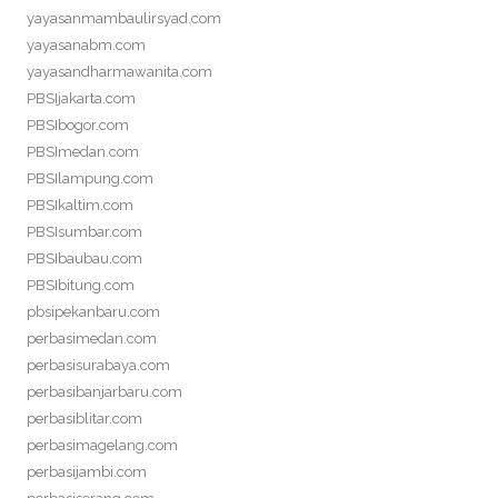
yayasanmambaulirsyad.com
yayasanabm.com
yayasandharmawanita.com
PBSIjakarta.com
PBSIbogor.com
PBSImedan.com
PBSIlampung.com
PBSIkaltim.com
PBSIsumbar.com
PBSIbaubau.com
PBSIbitung.com
pbsipekanbaru.com
perbasimedan.com
perbasisurabaya.com
perbasibanjarbaru.com
perbasiblitar.com
perbasimagelang.com
perbasijambi.com