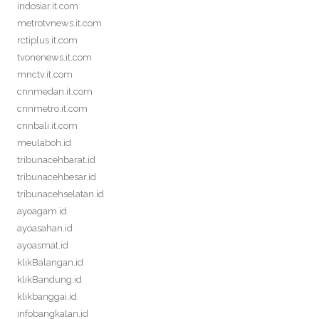
indosiar.it.com
metrotvnews.it.com
rctiplus.it.com
tvonenews.it.com
mnctv.it.com
cnnmedan.it.com
cnnmetro.it.com
cnnbali.it.com
meulaboh.id
tribunacehbarat.id
tribunacehbesar.id
tribunacehselatan.id
ayoagam.id
ayoasahan.id
ayoasmat.id
klikBalangan.id
klikBandung.id
klikbanggai.id
infobangkalan.id