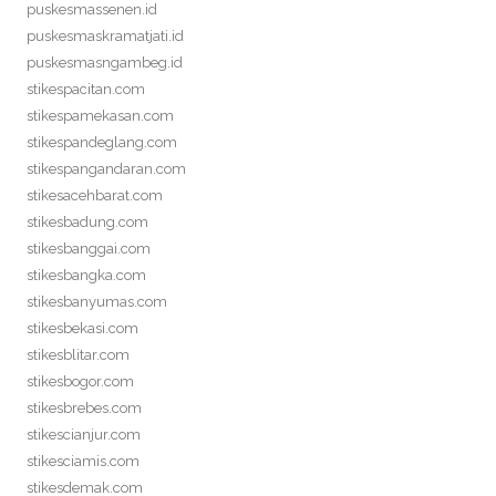
puskesmassenen.id
puskesmaskramatjati.id
puskesmasngambeg.id
stikespacitan.com
stikespamekasan.com
stikespandeglang.com
stikespangandaran.com
stikesacehbarat.com
stikesbadung.com
stikesbanggai.com
stikesbangka.com
stikesbanyumas.com
stikesbekasi.com
stikesblitar.com
stikesbogor.com
stikesbrebes.com
stikescianjur.com
stikesciamis.com
stikesdemak.com