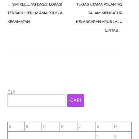
Post
←
SIM KELILING DAGO: LOKASI
TUGAS UTAMA POLANTAS
navigation
TERBARU KERJASAMA POLISI &
DALAM MENGATUR
KECAMATAN
KELANCARAN ARUS LALU
LINTAS
→
Cari
CARI
S
S
R
K
J
S
M
1
2