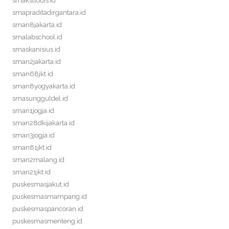
smakstlouis.id
smapraditadirgantara.id
sman8jakarta.id
smalabschool.id
smaskanisius.id
sman2jakarta.id
sman68jkt.id
sman8yogyakarta.id
smasungguldel.id
sman1jogja.id
sman28dkijakarta.id
sman3jogja.id
sman81jkt.id
sman2malang.id
sman21jkt.id
puskesmasjakut.id
puskesmasmampang.id
puskesmaspancoran.id
puskesmasmenteng.id