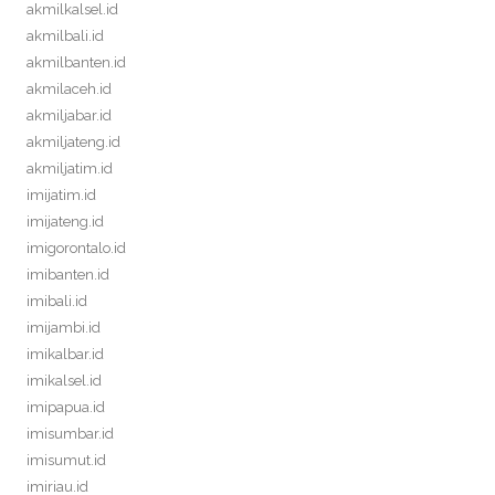
akmilkalsel.id
akmilbali.id
akmilbanten.id
akmilaceh.id
akmiljabar.id
akmiljateng.id
akmiljatim.id
imijatim.id
imijateng.id
imigorontalo.id
imibanten.id
imibali.id
imijambi.id
imikalbar.id
imikalsel.id
imipapua.id
imisumbar.id
imisumut.id
imiriau.id