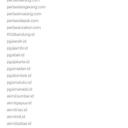
perbasiserang.com
perbasitangerang.com
perbasimalang.com
perbasidepok.com
perbasicirebon.com
PGSIbandung.id
pgsiaceh.id
pgsijambi.id
pgsibali.id
pgsijakarta.id
pgsimedan.id
pgsilombok.id
pgsimaluku.id
pgsimanado.id
akmilsumbar.id
akmilpapua.id
akmilriau.id
akmilntt.id
akmilkalbar.id