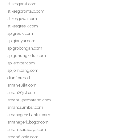
stikesgarut.com
stikesgorontalo.com
stikesgowa.com
stikesgresik.com
spigresik.com
spigianyar.com
spigrobongan.com
spigunungkidul.com
spijember.com
spijombang.com
dianflores.id
sman48jkt.com
sman26jkt.com
sman03semarang.com
sman1sumbar.com
smanegeri1bantul.com
smanegeri1bogor.com
sman1surabaya.com
sman6jogja.com