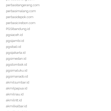
perbasitangerang.com
perbasimalang.com
perbasidepok.com
perbasicirebon.com
PGSIbandung.id
pgsiaceh.id
pgsijambi.id
pgsibali.id
pgsijakarta.id
pgsimedan.id
pgsilombok.id
pgsimaluku.id
pgsimanado.id
akmilsumbar.id
akmilpapua.id
akmilriau.id
akmilntt.id
akmilkalbar.id