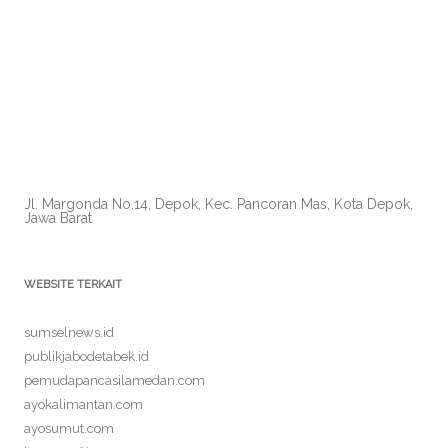
Jl. Margonda No.14, Depok, Kec. Pancoran Mas, Kota Depok,
Jawa Barat
WEBSITE TERKAIT
sumselnews.id
publikjabodetabek.id
pemudapancasilamedan.com
ayokalimantan.com
ayosumut.com