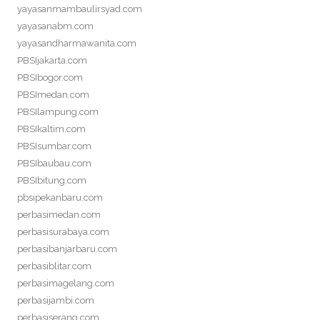
yayasanmambaulirsyad.com
yayasanabm.com
yayasandharmawanita.com
PBSIjakarta.com
PBSIbogor.com
PBSImedan.com
PBSIlampung.com
PBSIkaltim.com
PBSIsumbar.com
PBSIbaubau.com
PBSIbitung.com
pbsipekanbaru.com
perbasimedan.com
perbasisurabaya.com
perbasibanjarbaru.com
perbasiblitar.com
perbasimagelang.com
perbasijambi.com
perbasiserang.com