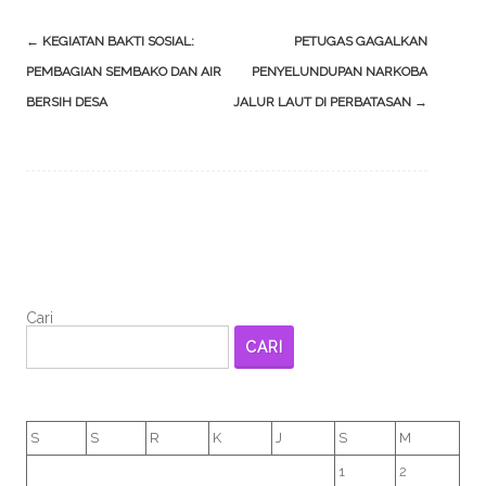
Post
←
KEGIATAN BAKTI SOSIAL:
PETUGAS GAGALKAN
navigation
PEMBAGIAN SEMBAKO DAN AIR
PENYELUNDUPAN NARKOBA
BERSIH DESA
JALUR LAUT DI PERBATASAN
→
Cari
CARI
S
S
R
K
J
S
M
1
2