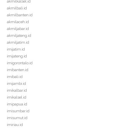
akmilkalsel.id
akmilbali.id
akmilbanten.id
akmilaceh.id
akmiljabar.id
akmiljateng.id
akmiljatim.id
imijatim.id
imijateng.id
imigorontalo.id
imibanten.id
imibali.id
imijambi.id
imikalbar.id
imikalsel.id
imipapua.id
imisumbar.id
imisumut.id
imiriau.id