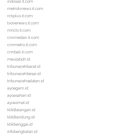
indosiar.it.com
metrotvnews.it.com
rctiplus.it.com
tvonenews.it.com
mnctv.it.com
cnnmedan.it.com
cnnmetro.it.com
cnnbali.it.com
meulaboh.id
tribunacehbarat.id
tribunacehbesar.id
tribunacehselatan.id
ayoagam.id
ayoasahan.id
ayoasmat.id
klikBalangan.id
klikBandung.id
klikbanggai.id
infobangkalan.id