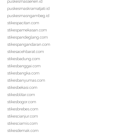
puskesmassenen.id
puskesmaskramatjati.id
puskesmasngambeg.id
stikespacitan.com
stikespamekasan.com
stikespandeglang.com
stikespangandaran.com
stikesacehbarat.com
stikesbadung.com
stikesbanggai.com
stikesbangka.com
stikesbanyumas.com
stikesbekasi.com
stikesblitar.com
stikesbogor.com
stikesbrebes.com
stikescianjur.com
stikesciamis.com
stikesdemak.com