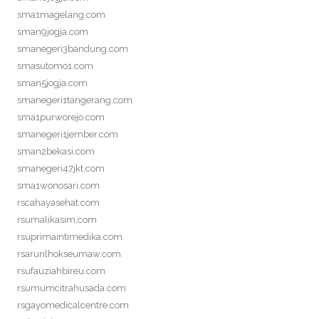
sma1magelang.com
sman9jogja.com
smanegeri3bandung.com
smasutomo1.com
sman5jogja.com
smanegeri1tangerang.com
sma1purworejo.com
smanegeri1jember.com
sman2bekasi.com
smanegeri47jkt.com
sma1wonosari.com
rscahayasehat.com
rsumalikasim.com
rsuprimaintimedika.com
rsarunlhokseumaw.com
rsufauziahbireu.com
rsumumcitrahusada.com
rsgayomedicalcentre.com