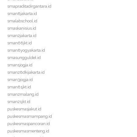
smapraditadirgantara.id
sman8jakarta.id
smalabschool.id
smaskanisius.id
sman2jakarta.id
sman68jkt.id
sman8yogyakarta.id
smasungguldel.id
sman1jogja.id
sman28dkijakarta.id
sman3jogja.id
sman81jkt.id
sman2malang.id
sman21jkt.id
puskesmasjakut.id
puskesmasmampang.id
puskesmaspancoran.id
puskesmasmenteng.id