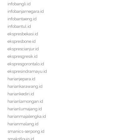
infobangli.id
infobanjarnegara.id
infobantaeng.id
infobantul.id
ekspresbekasi.id
ekspresbone.id
eksprescianjur.id
ekspresgresik.id
ekspresgorontalo.id
ekspresindramayu.id
harianjepara.id
hariankarawang.id
hariankediri.id
harianlamongan.id
harianlumajang.id
harianmajalengka.id
harianmalang.id
smanics-serpong.id
smakstlouis.id