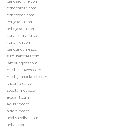
bangsaoffline.com
cnbcmedan.com
cnnmedan.com
cnnjakarta.com
cnbcjakarta.com
hariansumatra.com
harianikn.com
bandungtimes.com
sumutekspres.com
lampungpos.com
mediasulawesi.com
mediajabodetabek.com
kabarflores.com
seputarmetro.com
aktual.it.com
akurat.it.com
antara.it.com
analisadaily.it.com
antv.it.com