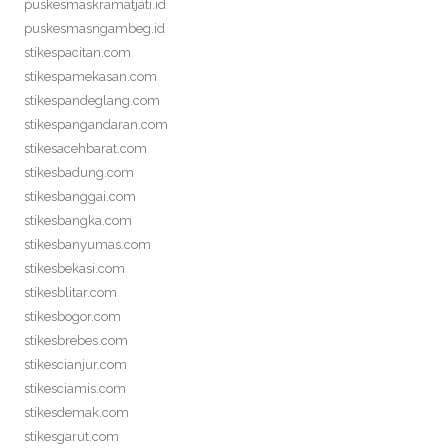
puskesmaskramatjati.id
puskesmasngambeg.id
stikespacitan.com
stikespamekasan.com
stikespandeglang.com
stikespangandaran.com
stikesacehbarat.com
stikesbadung.com
stikesbanggai.com
stikesbangka.com
stikesbanyumas.com
stikesbekasi.com
stikesblitar.com
stikesbogor.com
stikesbrebes.com
stikescianjur.com
stikesciamis.com
stikesdemak.com
stikesgarut.com