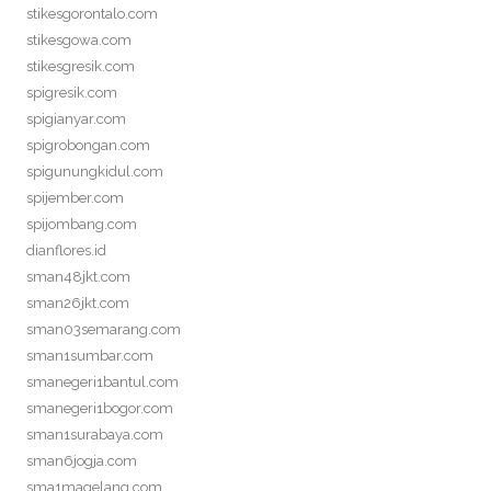
stikesgorontalo.com
stikesgowa.com
stikesgresik.com
spigresik.com
spigianyar.com
spigrobongan.com
spigunungkidul.com
spijember.com
spijombang.com
dianflores.id
sman48jkt.com
sman26jkt.com
sman03semarang.com
sman1sumbar.com
smanegeri1bantul.com
smanegeri1bogor.com
sman1surabaya.com
sman6jogja.com
sma1magelang.com