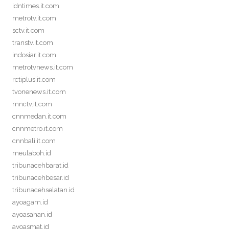
idntimes.it.com
metrotv.it.com
sctv.it.com
transtv.it.com
indosiar.it.com
metrotvnews.it.com
rctiplus.it.com
tvonenews.it.com
mnctv.it.com
cnnmedan.it.com
cnnmetro.it.com
cnnbali.it.com
meulaboh.id
tribunacehbarat.id
tribunacehbesar.id
tribunacehselatan.id
ayoagam.id
ayoasahan.id
ayoasmat.id