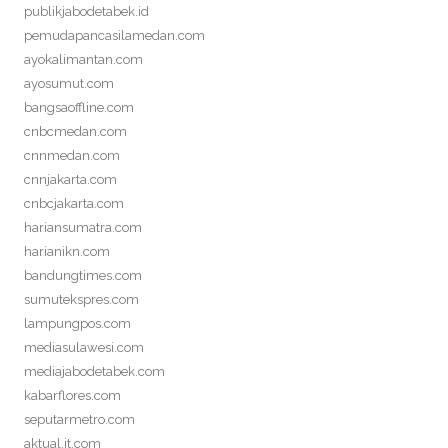
publikjabodetabek.id
pemudapancasilamedan.com
ayokalimantan.com
ayosumut.com
bangsaoffline.com
cnbcmedan.com
cnnmedan.com
cnnjakarta.com
cnbcjakarta.com
hariansumatra.com
harianikn.com
bandungtimes.com
sumutekspres.com
lampungpos.com
mediasulawesi.com
mediajabodetabek.com
kabarflores.com
seputarmetro.com
aktual.it.com