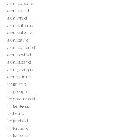
akmilpapua.id
akmilriau.id
akmilntt.id
akmilkalbar.id
akmilkalsel.id
akmilbali.id
akmilbanten.id
akmilaceh.id
akmiljabar.id
akmiljateng.id
akmiljatim.id
imijatim.id
imijateng.id
imigorontalo.id
imibanten.id
imibali.id
imijambi.id
imikalbar.id
imikalsel.id