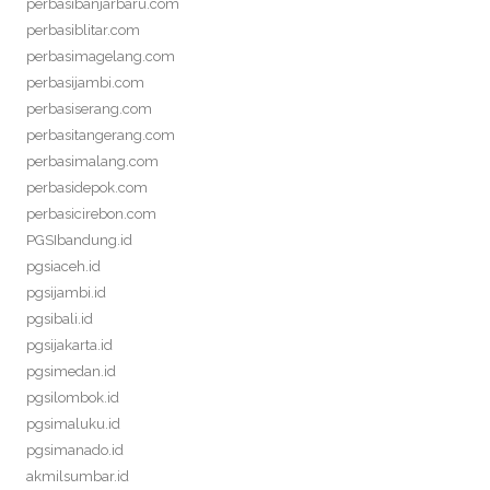
perbasibanjarbaru.com
perbasiblitar.com
perbasimagelang.com
perbasijambi.com
perbasiserang.com
perbasitangerang.com
perbasimalang.com
perbasidepok.com
perbasicirebon.com
PGSIbandung.id
pgsiaceh.id
pgsijambi.id
pgsibali.id
pgsijakarta.id
pgsimedan.id
pgsilombok.id
pgsimaluku.id
pgsimanado.id
akmilsumbar.id