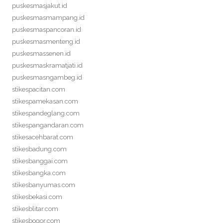
puskesmasjakut.id
puskesmasmampang.id
puskesmaspancoran.id
puskesmasmenteng.id
puskesmassenen.id
puskesmaskramatjati.id
puskesmasngambeg.id
stikespacitan.com
stikespamekasan.com
stikespandeglang.com
stikespangandaran.com
stikesacehbarat.com
stikesbadung.com
stikesbanggai.com
stikesbangka.com
stikesbanyumas.com
stikesbekasi.com
stikesblitar.com
stikesbogor.com