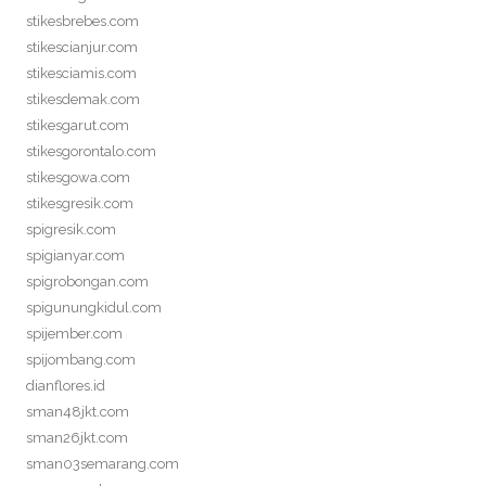
stikesbrebes.com
stikescianjur.com
stikesciamis.com
stikesdemak.com
stikesgarut.com
stikesgorontalo.com
stikesgowa.com
stikesgresik.com
spigresik.com
spigianyar.com
spigrobongan.com
spigunungkidul.com
spijember.com
spijombang.com
dianflores.id
sman48jkt.com
sman26jkt.com
sman03semarang.com