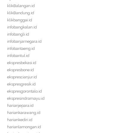
klikBalangan.id
klikBandung.id
klikbanggai.id
infobangkalan.id
infobangli.id
infobanjarnegara.id
infobantaeng.id
infobantul.id
ekspresbekasi.id
ekspresbone.id
eksprescianjur.id
ekspresgresik.id
ekspresgorontalo.id
ekspresindramayu.id
harianjepara.id
hariankarawang.id
hariankediri.id
harianlamongan.id