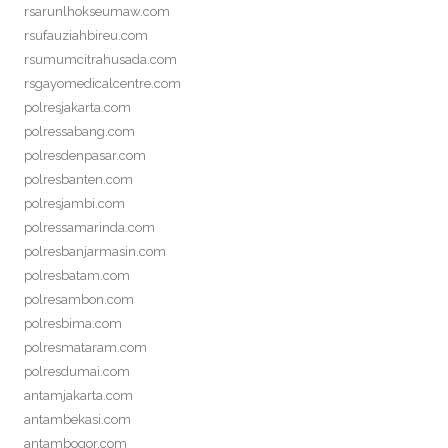
rsarunlhokseumaw.com
rsufauziahbireu.com
rsumumcitrahusada.com
rsgayomedicalcentre.com
polresjakarta.com
polressabang.com
polresdenpasar.com
polresbanten.com
polresjambi.com
polressamarinda.com
polresbanjarmasin.com
polresbatam.com
polresambon.com
polresbima.com
polresmataram.com
polresdumai.com
antamjakarta.com
antambekasi.com
antambogor.com