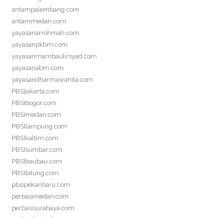
antampalembang.com
antammedan.com
yayasanarrohmah.com
yayasanpkbm.com
yayasanmambaulirsyad.com
yayasanabm.com
yayasandharmawanita.com
PBSIjakarta.com
PBSIbogor.com
PBSImedan.com
PBSIlampung.com
PBSIkaltim.com
PBSIsumbar.com
PBSIbaubau.com
PBSIbitung.com
pbsipekanbaru.com
perbasimedan.com
perbasisurabaya.com