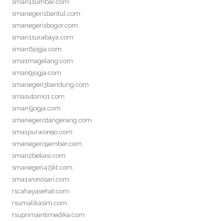
sman1sumbar.com
smanegeri1bantul.com
smanegeri1bogor.com
sman1surabaya.com
sman6jogja.com
sma1magelang.com
sman9jogja.com
smanegeri3bandung.com
smasutomo1.com
sman5jogja.com
smanegeri1tangerang.com
sma1purworejo.com
smanegeri1jember.com
sman2bekasi.com
smanegeri47jkt.com
sma1wonosari.com
rscahayasehat.com
rsumalikasim.com
rsuprimaintimedika.com