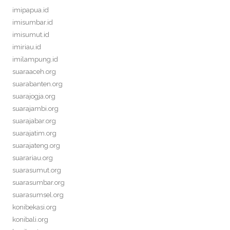
imipapua.id
imisumbar.id
imisumut.id
imiriau.id
imilampung.id
suaraaceh.org
suarabanten.org
suarajogja.org
suarajambi.org
suarajabar.org
suarajatim.org
suarajateng.org
suarariau.org
suarasumut.org
suarasumbar.org
suarasumsel.org
konibekasi.org
konibali.org