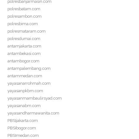
polresbanjarmasin.com
polresbatam.com
polresambon.com
polresbima.com
polresmataram.com
polresdumai.com
antamjakarta.com
antambekasi.com
antambogor.com
antampalembang.com
antammedan.com
yayasanarrohmah.com
yayasanpkbm.com
yayasanmambaulirsyad.com
yayasanabm.com
yayasandharmawanita.com
PBSIjakarta.com
PBSIbogor.com
PBSImedan.com