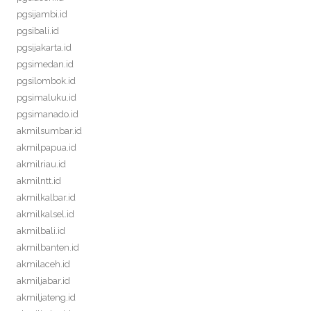
pgsijambi.id
pgsibali.id
pgsijakarta.id
pgsimedan.id
pgsilombok.id
pgsimaluku.id
pgsimanado.id
akmilsumbar.id
akmilpapua.id
akmilriau.id
akmilntt.id
akmilkalbar.id
akmilkalsel.id
akmilbali.id
akmilbanten.id
akmilaceh.id
akmiljabar.id
akmiljateng.id