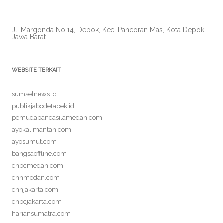
Jl. Margonda No.14, Depok, Kec. Pancoran Mas, Kota Depok,
Jawa Barat
WEBSITE TERKAIT
sumselnews.id
publikjabodetabek.id
pemudapancasilamedan.com
ayokalimantan.com
ayosumut.com
bangsaoffline.com
cnbcmedan.com
cnnmedan.com
cnnjakarta.com
cnbcjakarta.com
hariansumatra.com