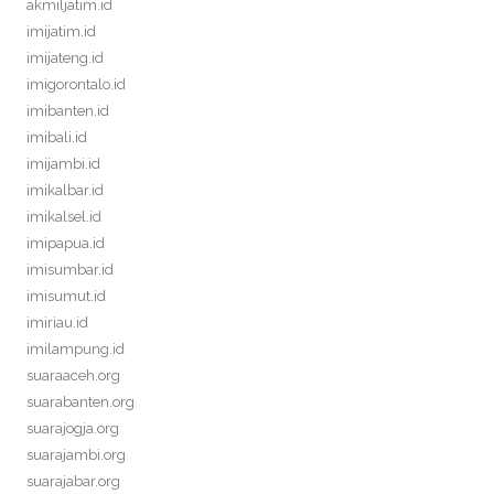
akmiljatim.id
imijatim.id
imijateng.id
imigorontalo.id
imibanten.id
imibali.id
imijambi.id
imikalbar.id
imikalsel.id
imipapua.id
imisumbar.id
imisumut.id
imiriau.id
imilampung.id
suaraaceh.org
suarabanten.org
suarajogja.org
suarajambi.org
suarajabar.org