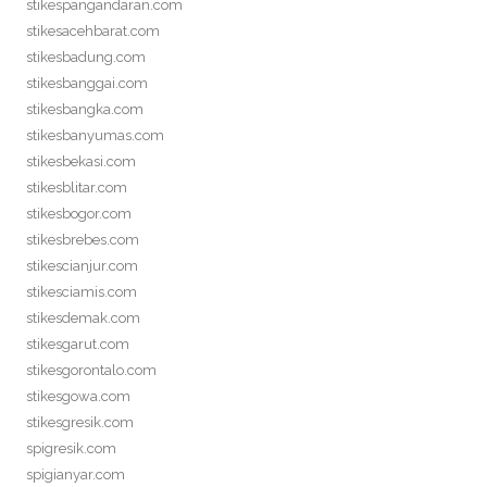
stikespangandaran.com
stikesacehbarat.com
stikesbadung.com
stikesbanggai.com
stikesbangka.com
stikesbanyumas.com
stikesbekasi.com
stikesblitar.com
stikesbogor.com
stikesbrebes.com
stikescianjur.com
stikesciamis.com
stikesdemak.com
stikesgarut.com
stikesgorontalo.com
stikesgowa.com
stikesgresik.com
spigresik.com
spigianyar.com