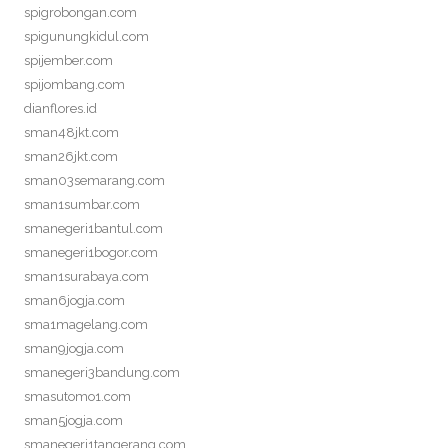
spigrobongan.com
spigunungkidul.com
spijember.com
spijombang.com
dianflores.id
sman48jkt.com
sman26jkt.com
sman03semarang.com
sman1sumbar.com
smanegeri1bantul.com
smanegeri1bogor.com
sman1surabaya.com
sman6jogja.com
sma1magelang.com
sman9jogja.com
smanegeri3bandung.com
smasutomo1.com
sman5jogja.com
smanegeri1tangerang.com