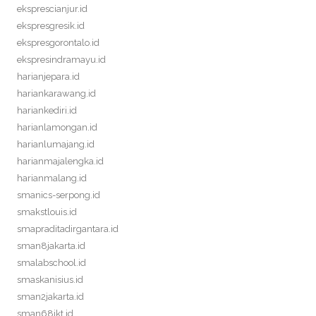
eksprescianjur.id
ekspresgresik.id
ekspresgorontalo.id
ekspresindramayu.id
harianjepara.id
hariankarawang.id
hariankediri.id
harianlamongan.id
harianlumajang.id
harianmajalengka.id
harianmalang.id
smanics-serpong.id
smakstlouis.id
smapraditadirgantara.id
sman8jakarta.id
smalabschool.id
smaskanisius.id
sman2jakarta.id
sman68jkt.id