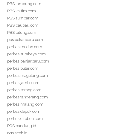
PBSIlampung.com
PBSIkaltim.com
PBSIsumbar.com
PBSIbaubau.com
PBSIbitung.com
pbsipekanbaru.com
perbasimedan.com
perbasisurabaya.com
perbasibanjarbaru.com
perbasiblitar.com
perbasimagelang.com
perbasijambi.com
perbasiserang.com
perbasitangerang.com
perbasimalang.com
perbasidepok.com
perbasicirebon.com
PGSIbandung.id
pgsiaceh.id