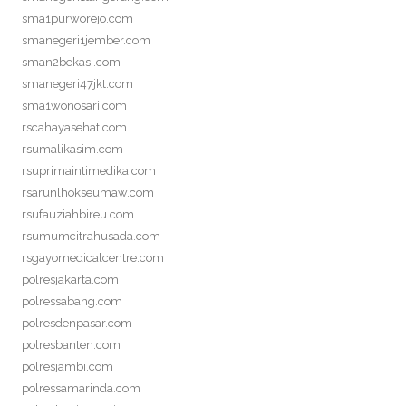
sma1purworejo.com
smanegeri1jember.com
sman2bekasi.com
smanegeri47jkt.com
sma1wonosari.com
rscahayasehat.com
rsumalikasim.com
rsuprimaintimedika.com
rsarunlhokseumaw.com
rsufauziahbireu.com
rsumumcitrahusada.com
rsgayomedicalcentre.com
polresjakarta.com
polressabang.com
polresdenpasar.com
polresbanten.com
polresjambi.com
polressamarinda.com