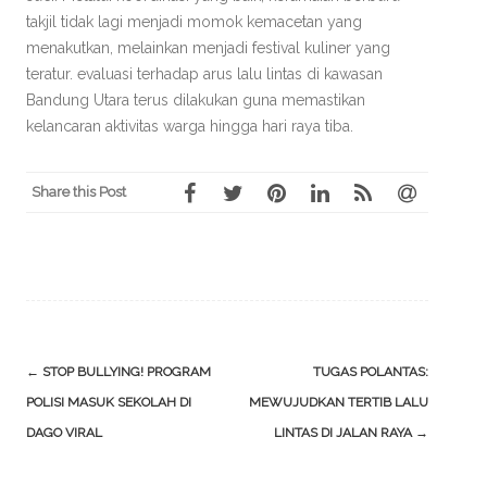
takjil tidak lagi menjadi momok kemacetan yang
menakutkan, melainkan menjadi festival kuliner yang
teratur. evaluasi terhadap arus lalu lintas di kawasan
Bandung Utara terus dilakukan guna memastikan
kelancaran aktivitas warga hingga hari raya tiba.
Share this Post
Post
←
STOP BULLYING! PROGRAM
TUGAS POLANTAS:
navigation
POLISI MASUK SEKOLAH DI
MEWUJUDKAN TERTIB LALU
DAGO VIRAL
LINTAS DI JALAN RAYA
→