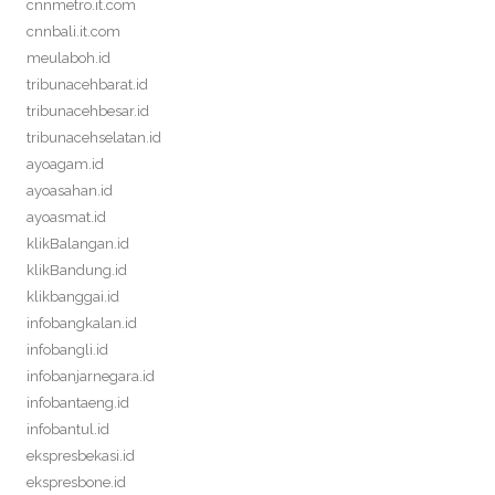
cnnmetro.it.com
cnnbali.it.com
meulaboh.id
tribunacehbarat.id
tribunacehbesar.id
tribunacehselatan.id
ayoagam.id
ayoasahan.id
ayoasmat.id
klikBalangan.id
klikBandung.id
klikbanggai.id
infobangkalan.id
infobangli.id
infobanjarnegara.id
infobantaeng.id
infobantul.id
ekspresbekasi.id
ekspresbone.id