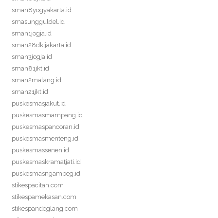
sman8yogyakarta.id
smasungguldel.id
sman1jogja.id
sman28dkijakarta.id
sman3jogja.id
sman81jkt.id
sman2malang.id
sman21jkt.id
puskesmasjakut.id
puskesmasmampang.id
puskesmaspancoran.id
puskesmasmenteng.id
puskesmassenen.id
puskesmaskramatjati.id
puskesmasngambeg.id
stikespacitan.com
stikespamekasan.com
stikespandeglang.com