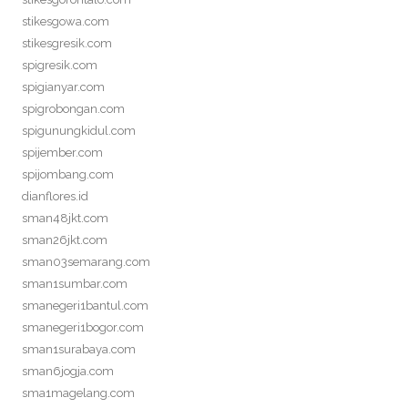
stikesgowa.com
stikesgresik.com
spigresik.com
spigianyar.com
spigrobongan.com
spigunungkidul.com
spijember.com
spijombang.com
dianflores.id
sman48jkt.com
sman26jkt.com
sman03semarang.com
sman1sumbar.com
smanegeri1bantul.com
smanegeri1bogor.com
sman1surabaya.com
sman6jogja.com
sma1magelang.com