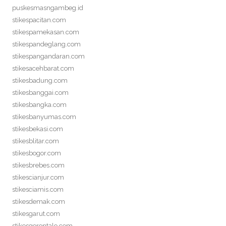
puskesmasngambeg.id
stikespacitan.com
stikespamekasan.com
stikespandeglang.com
stikespangandaran.com
stikesacehbarat.com
stikesbadung.com
stikesbanggai.com
stikesbangka.com
stikesbanyumas.com
stikesbekasi.com
stikesblitar.com
stikesbogor.com
stikesbrebes.com
stikescianjur.com
stikesciamis.com
stikesdemak.com
stikesgarut.com
stikesgorontalo.com