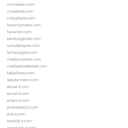
cnnmedan.com
cnnjakarta.com
cnbcjakarta.com
hariansumatra.com
harianikn.com
bandungtimes.com
sumutekspres.com
lampungpos.com
mediasulawesi.com
mediajabodetabek.com
kabarflores.com
seputarmetro.com
aktual.it.com
akurat.it.com
antara.it.com
analisadaily.it.com
antv.it.com
antvklik.it.com
ayojakarta.it.com