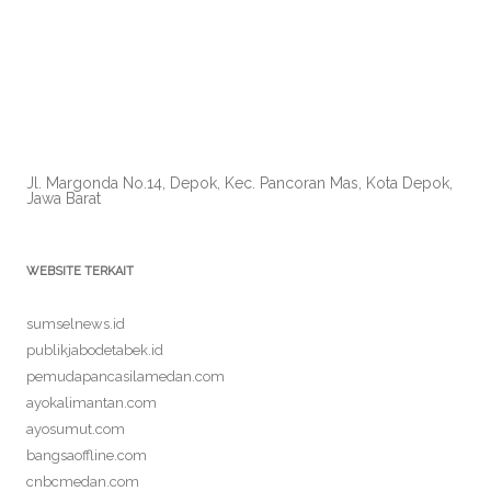
Jl. Margonda No.14, Depok, Kec. Pancoran Mas, Kota Depok,
Jawa Barat
WEBSITE TERKAIT
sumselnews.id
publikjabodetabek.id
pemudapancasilamedan.com
ayokalimantan.com
ayosumut.com
bangsaoffline.com
cnbcmedan.com