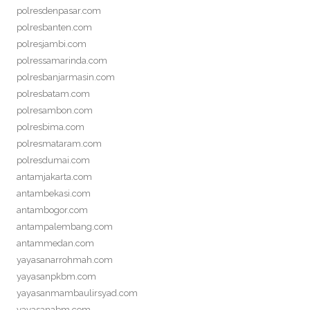
polresdenpasar.com
polresbanten.com
polresjambi.com
polressamarinda.com
polresbanjarmasin.com
polresbatam.com
polresambon.com
polresbima.com
polresmataram.com
polresdumai.com
antamjakarta.com
antambekasi.com
antambogor.com
antampalembang.com
antammedan.com
yayasanarrohmah.com
yayasanpkbm.com
yayasanmambaulirsyad.com
yayasanabm.com