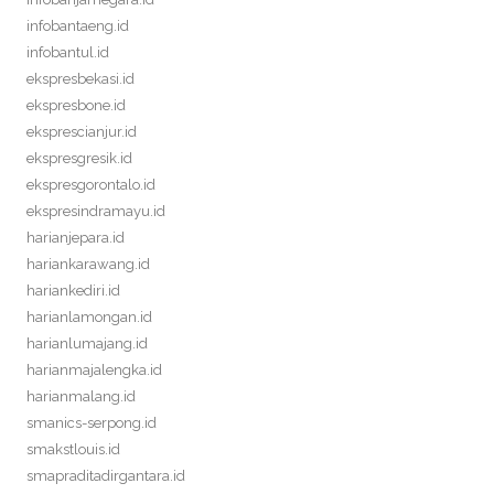
infobantaeng.id
infobantul.id
ekspresbekasi.id
ekspresbone.id
eksprescianjur.id
ekspresgresik.id
ekspresgorontalo.id
ekspresindramayu.id
harianjepara.id
hariankarawang.id
hariankediri.id
harianlamongan.id
harianlumajang.id
harianmajalengka.id
harianmalang.id
smanics-serpong.id
smakstlouis.id
smapraditadirgantara.id