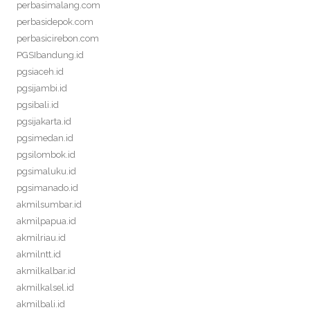
perbasimalang.com
perbasidepok.com
perbasicirebon.com
PGSIbandung.id
pgsiaceh.id
pgsijambi.id
pgsibali.id
pgsijakarta.id
pgsimedan.id
pgsilombok.id
pgsimaluku.id
pgsimanado.id
akmilsumbar.id
akmilpapua.id
akmilriau.id
akmilntt.id
akmilkalbar.id
akmilkalsel.id
akmilbali.id