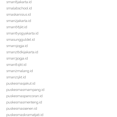
sman8jakarta.id
smalabschool.id
smaskanisius.id
sman2jakarta.id
sman68jkt.id
sman8yogyakarta.id
smasungguldel.id
sman1jogja.id
sman28dkijakarta.id
sman3jogja.id
sman81jkt.id
sman2malang.id
sman21jkt.id
puskesmasjakut.id
puskesmasmampang.id
puskesmaspancoran.id
puskesmasmenteng.id
puskesmassenen.id
puskesmaskramatjati.id