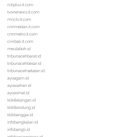
rctiplus.it.com
tvonenews.it.com
mnctv.it.com
cnnmedan.it.com
cnnmetro.it.com
cnnbali.it.com
meulaboh.id
tribunacehbarat.id
tribunacehbesar.id
tribunacehselatan.id
ayoagam.id
ayoasahan.id
ayoasmat.id
klikBalangan.id
klikBandung.id
klikbanggai.id
infobangkalan.id
infobangli.id
infobanjarnegara.id