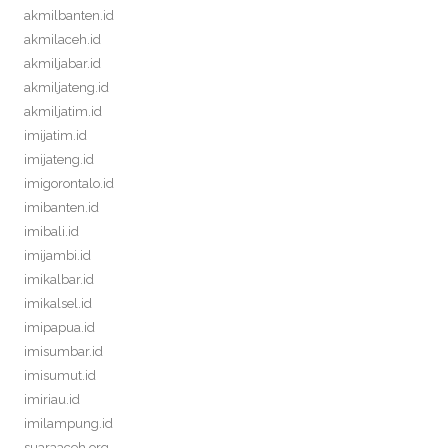
akmilbanten.id
akmilaceh.id
akmiljabar.id
akmiljateng.id
akmiljatim.id
imijatim.id
imijateng.id
imigorontalo.id
imibanten.id
imibali.id
imijambi.id
imikalbar.id
imikalsel.id
imipapua.id
imisumbar.id
imisumut.id
imiriau.id
imilampung.id
suaraaceh.org