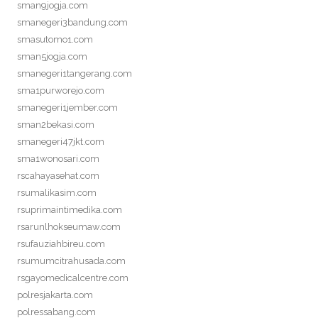
sman9jogja.com
smanegeri3bandung.com
smasutomo1.com
sman5jogja.com
smanegeri1tangerang.com
sma1purworejo.com
smanegeri1jember.com
sman2bekasi.com
smanegeri47jkt.com
sma1wonosari.com
rscahayasehat.com
rsumalikasim.com
rsuprimaintimedika.com
rsarunlhokseumaw.com
rsufauziahbireu.com
rsumumcitrahusada.com
rsgayomedicalcentre.com
polresjakarta.com
polressabang.com