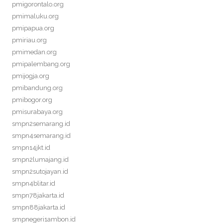
pmigorontalo.org
pmimaluku.org
pmipapua.org
pmiriau.org
pmimedan.org
pmipalembang.org
pmijogja.org
pmibandung.org
pmibogor.org
pmisurabaya.org
smpn2semarang.id
smpn4semarang.id
smpn14jkt.id
smpn2lumajang.id
smpn2sutojayan.id
smpn4blitar.id
smpn78jakarta.id
smpn88jakarta.id
smpnegeri1ambon.id