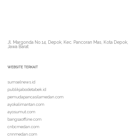
Jl. Margonda No.14, Depok, Kec. Pancoran Mas, Kota Depok,
Jawa Barat
WEBSITE TERKAIT
sumselnews.id
publikjabodetabek.id
pemudapancasilamedan.com
ayokalimantan.com
ayosumut.com
bangsaoffline.com
cnbcmedan.com
cnnmedan.com