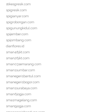
stikesgresik.com
spigresik.com
spigianyar.com
spigrobongan.com
spigunungkidul.com
spijember.com
spijombang.com
dianflores.id
sman48jkt.com
sman26jkt.com
sman03semarang.com
sman1sumbar.com
smanegeri1bantul.com
smanegeri1bogor.com
sman1surabaya.com
sman6jogja.com
sma1magelang.com
sman9jogja.com