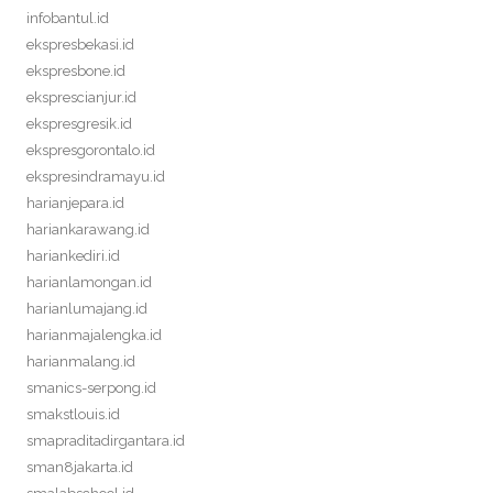
infobantul.id
ekspresbekasi.id
ekspresbone.id
eksprescianjur.id
ekspresgresik.id
ekspresgorontalo.id
ekspresindramayu.id
harianjepara.id
hariankarawang.id
hariankediri.id
harianlamongan.id
harianlumajang.id
harianmajalengka.id
harianmalang.id
smanics-serpong.id
smakstlouis.id
smapraditadirgantara.id
sman8jakarta.id