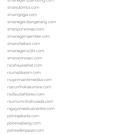
smanegeri3bandung.com
smasutomo1.com
sman5jogja.com
smanegeri1tangerang.com
sma1purworejo.com
smanegeri1jember.com
sman2bekasi.com
smanegeri47jkt.com
sma1wonosari.com
rscahayasehat.com
rsumalikasim.com
rsuprimaintimedika.com
rsarunlhokseumaw.com
rsufauziahbireu.com
rsumumcitrahusada.com
rsgayomedicalcentre.com
polresjakarta.com
polressabang.com
polresdenpasar.com