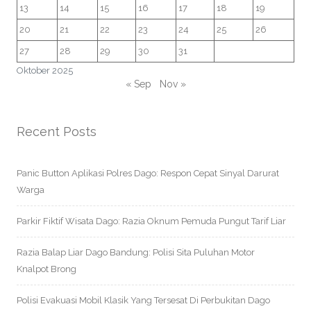
13
14
15
16
17
18
19
20
21
22
23
24
25
26
27
28
29
30
31
Oktober 2025
« Sep
Nov »
Recent Posts
Panic Button Aplikasi Polres Dago: Respon Cepat Sinyal Darurat
Warga
Parkir Fiktif Wisata Dago: Razia Oknum Pemuda Pungut Tarif Liar
Razia Balap Liar Dago Bandung: Polisi Sita Puluhan Motor
Knalpot Brong
Polisi Evakuasi Mobil Klasik Yang Tersesat Di Perbukitan Dago