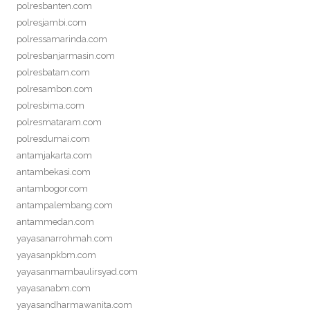
polresbanten.com
polresjambi.com
polressamarinda.com
polresbanjarmasin.com
polresbatam.com
polresambon.com
polresbima.com
polresmataram.com
polresdumai.com
antamjakarta.com
antambekasi.com
antambogor.com
antampalembang.com
antammedan.com
yayasanarrohmah.com
yayasanpkbm.com
yayasanmambaulirsyad.com
yayasanabm.com
yayasandharmawanita.com