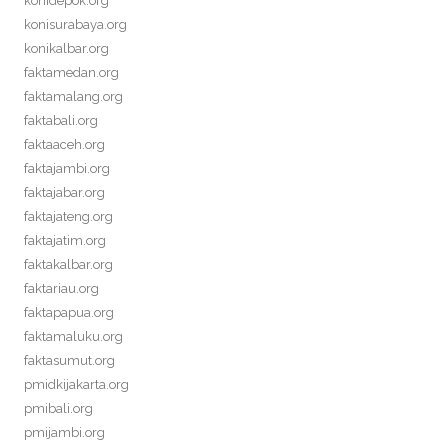
konidepok.org
konisurabaya.org
konikalbar.org
faktamedan.org
faktamalang.org
faktabali.org
faktaaceh.org
faktajambi.org
faktajabar.org
faktajateng.org
faktajatim.org
faktakalbar.org
faktariau.org
faktapapua.org
faktamaluku.org
faktasumut.org
pmidkijakarta.org
pmibali.org
pmijambi.org