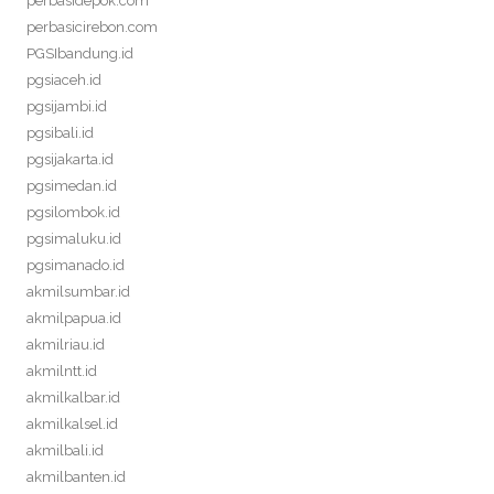
perbasidepok.com
perbasicirebon.com
PGSIbandung.id
pgsiaceh.id
pgsijambi.id
pgsibali.id
pgsijakarta.id
pgsimedan.id
pgsilombok.id
pgsimaluku.id
pgsimanado.id
akmilsumbar.id
akmilpapua.id
akmilriau.id
akmilntt.id
akmilkalbar.id
akmilkalsel.id
akmilbali.id
akmilbanten.id