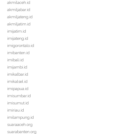
akmilaceh.id
akmiljabar.id
akmiljateng.id
akmiljatim.id
imijatim.id
imijateng.id
imigorontalo.id
imibanten.id
imibali.id
imijambi.id
imikalbar.id
imikalsel.id
imipapua.id
imisumbar.id
imisumut.id
imiriau.id
imilampung.id
suaraaceh.org
suarabanten.org