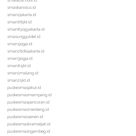
smalabschool.id
smaskanisius.id
sman2jakarta.id
sman68jkt.id
sman8yogyakarta.id
smasungguldel.id
sman1jogja.id
sman28dkijakarta.id
sman3jogja.id
sman81jkt.id
sman2malang.id
sman21jkt.id
puskesmasjakut.id
puskesmasmampang.id
puskesmaspancoran.id
puskesmasmenteng.id
puskesmassenen.id
puskesmaskramatjati.id
puskesmasngambeg.id