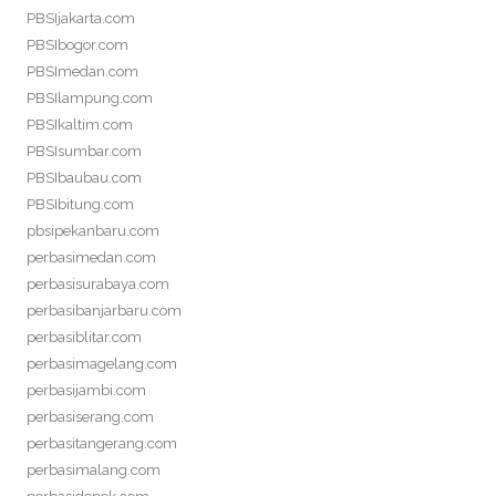
PBSIjakarta.com
PBSIbogor.com
PBSImedan.com
PBSIlampung.com
PBSIkaltim.com
PBSIsumbar.com
PBSIbaubau.com
PBSIbitung.com
pbsipekanbaru.com
perbasimedan.com
perbasisurabaya.com
perbasibanjarbaru.com
perbasiblitar.com
perbasimagelang.com
perbasijambi.com
perbasiserang.com
perbasitangerang.com
perbasimalang.com