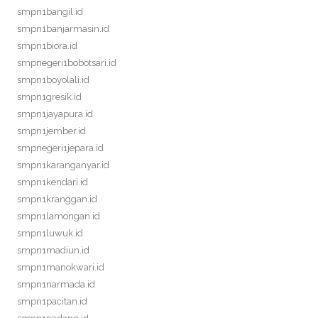
smpn1bangil.id
smpn1banjarmasin.id
smpn1biora.id
smpnegeri1bobotsari.id
smpn1boyolali.id
smpn1gresik.id
smpn1jayapura.id
smpn1jember.id
smpnegeri1jepara.id
smpn1karanganyar.id
smpn1kendari.id
smpn1kranggan.id
smpn1lamongan.id
smpn1luwuk.id
smpn1madiun.id
smpn1manokwari.id
smpn1narmada.id
smpn1pacitan.id