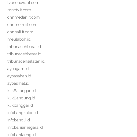
tvonenews.it.com
mnctv.it.com
cnnmedan.it.com
cnnmetro.it.com
cnnbali.it.com
meulaboh.id
tribunacehbarat.id
tribunacehbesar.id
tribunacehselatan.id
ayoagam.id
ayoasahan.id
ayoasmat.id
klikBalangan.id
klikBandung.id
klikbanggai.id
infobangkalan.id
infobangli.id
infobanjarnegara.id
infobantaeng.id