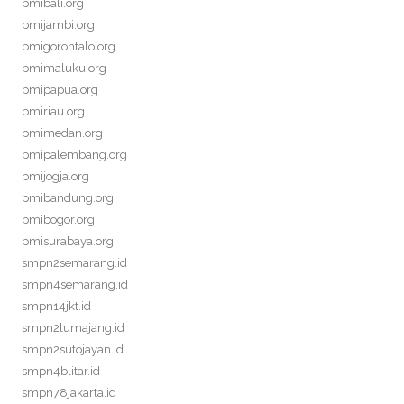
pmibali.org
pmijambi.org
pmigorontalo.org
pmimaluku.org
pmipapua.org
pmiriau.org
pmimedan.org
pmipalembang.org
pmijogja.org
pmibandung.org
pmibogor.org
pmisurabaya.org
smpn2semarang.id
smpn4semarang.id
smpn14jkt.id
smpn2lumajang.id
smpn2sutojayan.id
smpn4blitar.id
smpn78jakarta.id