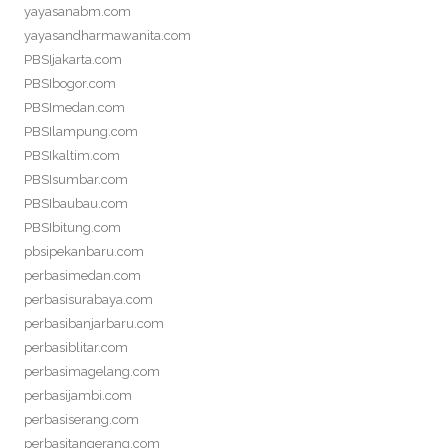
yayasanabm.com
yayasandharmawanita.com
PBSIjakarta.com
PBSIbogor.com
PBSImedan.com
PBSIlampung.com
PBSIkaltim.com
PBSIsumbar.com
PBSIbaubau.com
PBSIbitung.com
pbsipekanbaru.com
perbasimedan.com
perbasisurabaya.com
perbasibanjarbaru.com
perbasiblitar.com
perbasimagelang.com
perbasijambi.com
perbasiserang.com
perbasitangerang.com