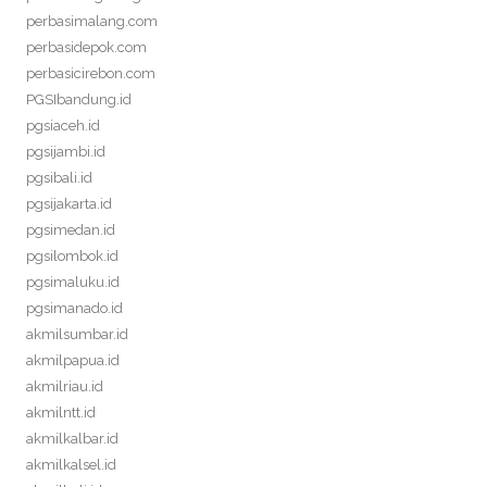
perbasimalang.com
perbasidepok.com
perbasicirebon.com
PGSIbandung.id
pgsiaceh.id
pgsijambi.id
pgsibali.id
pgsijakarta.id
pgsimedan.id
pgsilombok.id
pgsimaluku.id
pgsimanado.id
akmilsumbar.id
akmilpapua.id
akmilriau.id
akmilntt.id
akmilkalbar.id
akmilkalsel.id