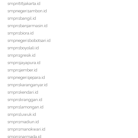
smpn88jakarta.id
smpnegeri1ambon.id
smpn1bangil.id
smpn1banjarmasin.id
smpn1biora.id
smpnegeri1bobotsari.id
smpn1boyolali.id
smpn1gresik.id
smpn1jayapura.id
smpn1jember.id
smpnegeri1jepara.id
smpn1karanganyar.id
smpn1kendari.id
smpn1kranggan.id
smpn1lamongan.id
smpn1luwuk.id
smpn1madiun.id
smpn1manokwari.id
smpn1narmada.id