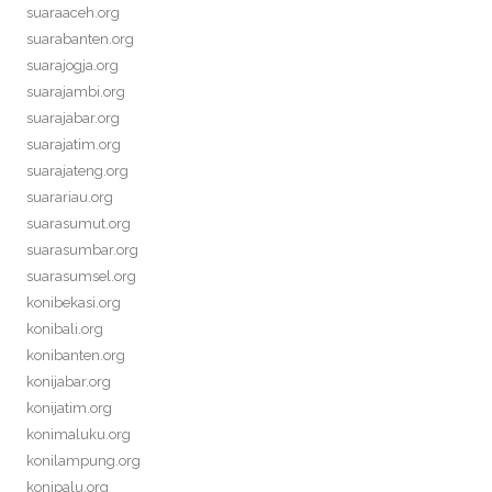
suaraaceh.org
suarabanten.org
suarajogja.org
suarajambi.org
suarajabar.org
suarajatim.org
suarajateng.org
suarariau.org
suarasumut.org
suarasumbar.org
suarasumsel.org
konibekasi.org
konibali.org
konibanten.org
konijabar.org
konijatim.org
konimaluku.org
konilampung.org
konipalu.org