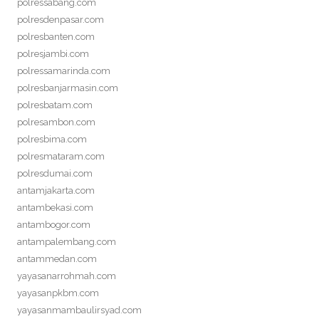
polressabang.com
polresdenpasar.com
polresbanten.com
polresjambi.com
polressamarinda.com
polresbanjarmasin.com
polresbatam.com
polresambon.com
polresbima.com
polresmataram.com
polresdumai.com
antamjakarta.com
antambekasi.com
antambogor.com
antampalembang.com
antammedan.com
yayasanarrohmah.com
yayasanpkbm.com
yayasanmambaulirsyad.com