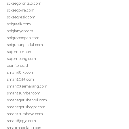
stikesgorontalo.com
stikesgowa.com
stikesgresik.com
spigresik.com
spigianyar.com
spigrobongan.com
spigunungkidul.com
spijember.com
spijombang.com
dianflores.id
sman48jkt.com
sman26jkt.com
sman03semarang.com
sman1sumbar.com
smanegeri1bantul.com
smanegeri1bogor.com
sman1surabaya.com
sman6jogja.com
sma1magelang.com