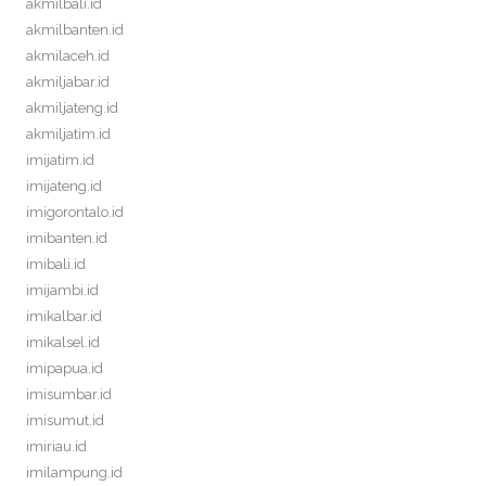
akmilbali.id
akmilbanten.id
akmilaceh.id
akmiljabar.id
akmiljateng.id
akmiljatim.id
imijatim.id
imijateng.id
imigorontalo.id
imibanten.id
imibali.id
imijambi.id
imikalbar.id
imikalsel.id
imipapua.id
imisumbar.id
imisumut.id
imiriau.id
imilampung.id