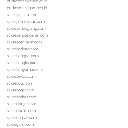
puskesmaskramatjati.id
puskesmasngambeg.id
stikespacitan.com
stikespamekasan.com
stikespandeglang.com
stikespangandaran.com
stikesacehbarat.com
stikesbadung.com
stikesbanggai.com
stikesbangka.com
stikesbanyumas.com
stikesbekasi.com
stikesblitar.com
stikesbogor.com
stikesbrebes.com
stikescianjur.com
stikesciamis.com
stikesdemak.com
stikesgarut.com