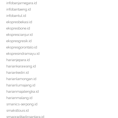
infobanjarnegara.id
infobantaeng.id
infobantul.id
ekspresbekasi.id
ekspresbone.id
eksprescianjur.id
ekspresgresik.id
ekspresgorontalo.id
ekspresindramayu.id
harianjepara.id
hariankarawang.id
hariankediri.id
harianlamongan.id
harianlumajang.id
harianmajalengka.id
harianmalang.id
smanics-serpong.id
smakstlouis.id
smapraditadirgantara.id