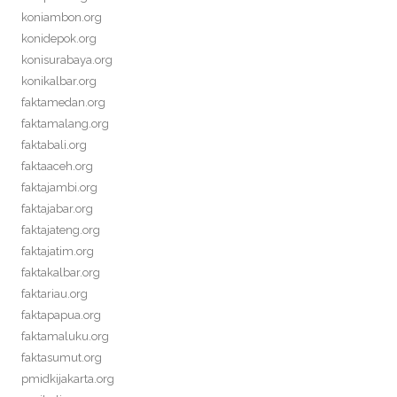
koniambon.org
konidepok.org
konisurabaya.org
konikalbar.org
faktamedan.org
faktamalang.org
faktabali.org
faktaaceh.org
faktajambi.org
faktajabar.org
faktajateng.org
faktajatim.org
faktakalbar.org
faktariau.org
faktapapua.org
faktamaluku.org
faktasumut.org
pmidkijakarta.org