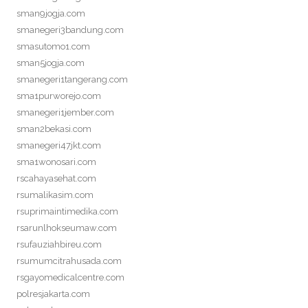
sman9jogja.com
smanegeri3bandung.com
smasutomo1.com
sman5jogja.com
smanegeri1tangerang.com
sma1purworejo.com
smanegeri1jember.com
sman2bekasi.com
smanegeri47jkt.com
sma1wonosari.com
rscahayasehat.com
rsumalikasim.com
rsuprimaintimedika.com
rsarunlhokseumaw.com
rsufauziahbireu.com
rsumumcitrahusada.com
rsgayomedicalcentre.com
polresjakarta.com