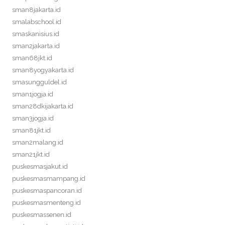
sman8jakarta.id
smalabschool.id
smaskanisius.id
sman2jakarta.id
sman68jkt.id
sman8yogyakarta.id
smasungguldel.id
sman1jogja.id
sman28dkijakarta.id
sman3jogja.id
sman81jkt.id
sman2malang.id
sman21jkt.id
puskesmasjakut.id
puskesmasmampang.id
puskesmaspancoran.id
puskesmasmenteng.id
puskesmassenen.id