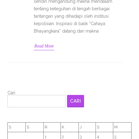
sendiri mengandung makna mendalam
tentang keteguhan di tengah berbagai
tantangan yang dihadapi oleh institusi
kepolisian. Inspirasi di balik “Cahaya
Bhayangkara” datang dari makna
Read More
Cari
CARI
S
S
R
K
J
S
M
1
2
3
4
5