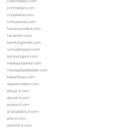
cnbcmedan.com
cnnmedan.com
cnnjakarta.com
cnbcjakarta.com
hariansumatra.com
harianikn.com
bandungtimes.com
sumutekspres.com
lampungpos.com
mediasulawesi.com
mediajabodetabek.com
kabarflores.com
seputarmetro.com
aktual.it.com
akurat.it.com
antara.it.com
analisadaily.it.com
antv.it.com
antvklik.it.com