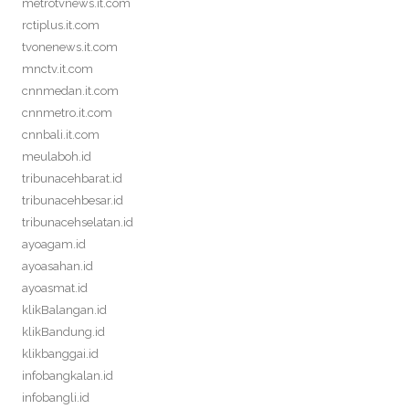
metrotvnews.it.com
rctiplus.it.com
tvonenews.it.com
mnctv.it.com
cnnmedan.it.com
cnnmetro.it.com
cnnbali.it.com
meulaboh.id
tribunacehbarat.id
tribunacehbesar.id
tribunacehselatan.id
ayoagam.id
ayoasahan.id
ayoasmat.id
klikBalangan.id
klikBandung.id
klikbanggai.id
infobangkalan.id
infobangli.id