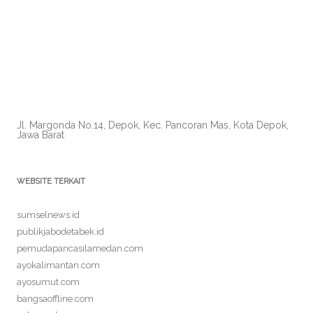
Jl. Margonda No.14, Depok, Kec. Pancoran Mas, Kota Depok,
Jawa Barat
WEBSITE TERKAIT
sumselnews.id
publikjabodetabek.id
pemudapancasilamedan.com
ayokalimantan.com
ayosumut.com
bangsaoffline.com