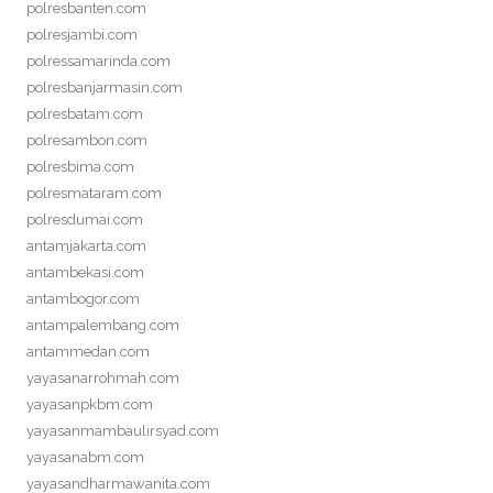
polresbanten.com
polresjambi.com
polressamarinda.com
polresbanjarmasin.com
polresbatam.com
polresambon.com
polresbima.com
polresmataram.com
polresdumai.com
antamjakarta.com
antambekasi.com
antambogor.com
antampalembang.com
antammedan.com
yayasanarrohmah.com
yayasanpkbm.com
yayasanmambaulirsyad.com
yayasanabm.com
yayasandharmawanita.com