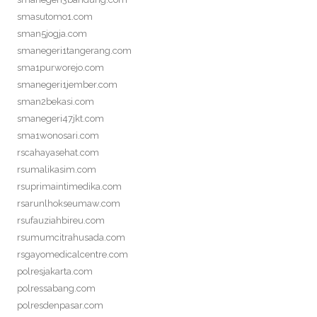
smasutomo1.com
sman5jogja.com
smanegeri1tangerang.com
sma1purworejo.com
smanegeri1jember.com
sman2bekasi.com
smanegeri47jkt.com
sma1wonosari.com
rscahayasehat.com
rsumalikasim.com
rsuprimaintimedika.com
rsarunlhokseumaw.com
rsufauziahbireu.com
rsumumcitrahusada.com
rsgayomedicalcentre.com
polresjakarta.com
polressabang.com
polresdenpasar.com