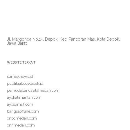
Jl. Margonda No.14, Depok, Kec. Pancoran Mas, Kota Depok,
Jawa Barat
WEBSITE TERKAIT
sumselnews.id
publikjabodetabek.id
pemudapancasilamedan.com
ayokalimantan.com
ayosumut.com
bangsaoffline.com
cnbcmedan.com
cnnmedan.com