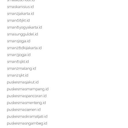
smaskanisius.id
sman2jakarta.id
sman68jkt.id
sman8yogyakarta.id
smasungguldel.id
sman1jogja.id
sman28dkijakarta.id
sman3jogja.id
sman81jkt.id
sman2malang.id
sman21jkt.id
puskesmasjakut.id
puskesmasmampang.id
puskesmaspancoran.id
puskesmasmenteng.id
puskesmassenen.id
puskesmaskramatjati.id
puskesmasngambeg.id