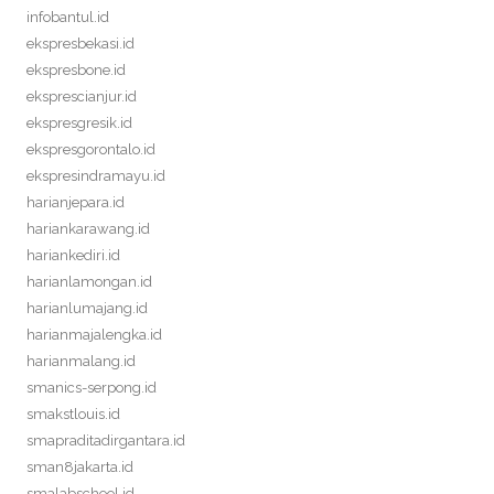
infobantul.id
ekspresbekasi.id
ekspresbone.id
eksprescianjur.id
ekspresgresik.id
ekspresgorontalo.id
ekspresindramayu.id
harianjepara.id
hariankarawang.id
hariankediri.id
harianlamongan.id
harianlumajang.id
harianmajalengka.id
harianmalang.id
smanics-serpong.id
smakstlouis.id
smapraditadirgantara.id
sman8jakarta.id
smalabschool.id