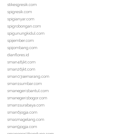
stikesgresik.com
spigresik.com
spigianyar.com
spigrobongan.com
spigunungkidul.com
spijember.com
spijombang.com
dianflores.id
sman48jkt.com
sman26jkt.com
sman03semarang.com
sman1sumbar.com
smanegeri1bantul.com
smanegeri1bogor.com
sman1surabaya.com
sman6jogja.com
sma1magelang.com
sman9jogja.com
smanegeri3bandung.com