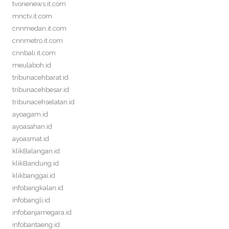
tvonenews.it.com
mnctv.it.com
cnnmedan.it.com
cnnmetro.it.com
cnnbali.it.com
meulaboh.id
tribunacehbarat.id
tribunacehbesar.id
tribunacehselatan.id
ayoagam.id
ayoasahan.id
ayoasmat.id
klikBalangan.id
klikBandung.id
klikbanggai.id
infobangkalan.id
infobangli.id
infobanjarnegara.id
infobantaeng.id