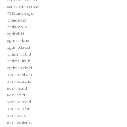
perbasicirebon.com
PGSIbandung.id
pgsiaceh.id
pgsijambi.id
pgsibali.id
pgsijakarta.id
pgsimedan.id
pgsilombok.id
pgsimaluku.id
pgsimanado.id
akmilsumbar.id
akmilpapua.id
akmilriau.id
akmilntt.id
akmilkalbar.id
akmilkalsel.id
akmilbali.id
akmilbanten.id