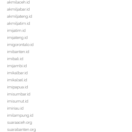
akmilaceh.id
akmiljabar.id
akmiljateng.id
akmiljatim.id
imijatim.id
imijateng.id
imigorontalo.id
imibanten.id
imibali.id
imijambi.id
imikalbar.id
imikalsel.id
imipapua.id
imisumbar.id
imisumut.id
imiriau.id
imilampung.id
suaraaceh.org
suarabanten.org