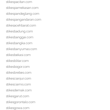
stikespacitan.com
stikespamekasan.com
stikespandeglang.com
stikespangandaran.com
stikesacehbarat.com
stikesbadung.com
stikesbanggai.com
stikesbangka.com
stikesbanyumas.com
stikesbekasi.com
stikesblitar.com
stikesbogor.com
stikesbrebes.com
stikescianjur.com
stikesciamis.com
stikesdemak.com
stikesgarut.com
stikesgorontalo.com
stikesgowa.com