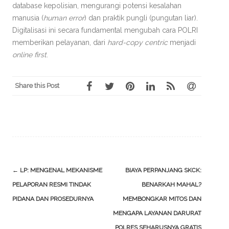
database kepolisian, mengurangi potensi kesalahan
manusia (
human error
) dan praktik pungli (pungutan liar).
Digitalisasi ini secara fundamental mengubah cara POLRI
memberikan pelayanan, dari
hard-copy centric
menjadi
online first
.
Share this Post
Post
←
LP: MENGENAL MEKANISME
BIAYA PERPANJANG SKCK:
navigation
PELAPORAN RESMI TINDAK
BENARKAH MAHAL?
PIDANA DAN PROSEDURNYA
MEMBONGKAR MITOS DAN
MENGAPA LAYANAN DARURAT
POLRES SEHARUSNYA GRATIS