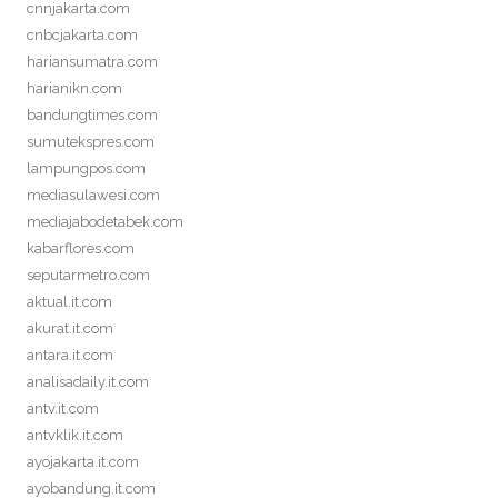
cnnjakarta.com
cnbcjakarta.com
hariansumatra.com
harianikn.com
bandungtimes.com
sumutekspres.com
lampungpos.com
mediasulawesi.com
mediajabodetabek.com
kabarflores.com
seputarmetro.com
aktual.it.com
akurat.it.com
antara.it.com
analisadaily.it.com
antv.it.com
antvklik.it.com
ayojakarta.it.com
ayobandung.it.com