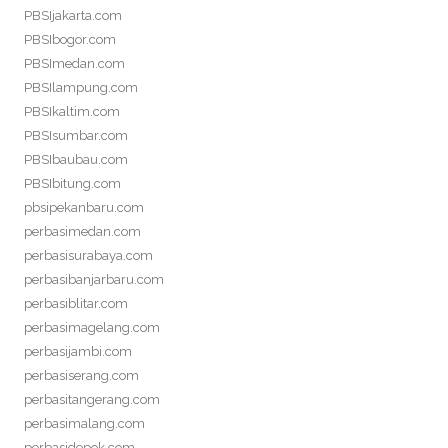
PBSIjakarta.com
PBSIbogor.com
PBSImedan.com
PBSIlampung.com
PBSIkaltim.com
PBSIsumbar.com
PBSIbaubau.com
PBSIbitung.com
pbsipekanbaru.com
perbasimedan.com
perbasisurabaya.com
perbasibanjarbaru.com
perbasiblitar.com
perbasimagelang.com
perbasijambi.com
perbasiserang.com
perbasitangerang.com
perbasimalang.com
perbasidepok.com