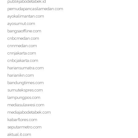
publikjabodetabek.id
pemudapancasilamedan.com
ayokalimantan.com
ayosumut.com
bangsaoffline.com
cnbcmedan.com
cnnmedan.com
cnnjakarta.com
cnbcjakarta.com
hariansumatra.com
harianikn.com
bandungtimes.com
sumutekspres.com
lampungpos.com
mediasulawesi.com
mediajabodetabek.com
kabarflores.com
seputarmetro.com
aktual.it.com