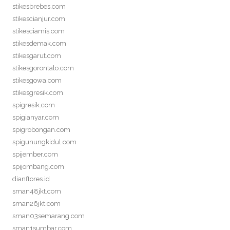
stikesbrebes.com
stikescianjur.com
stikesciamis.com
stikesdemak.com
stikesgarut.com
stikesgorontalo.com
stikesgowa.com
stikesgresik.com
spigresik.com
spigianyar.com
spigrobongan.com
spigunungkidul.com
spijember.com
spijombang.com
dianflores.id
sman48jkt.com
sman26jkt.com
sman03semarang.com
sman1sumbar.com