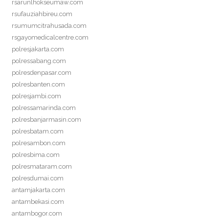
rsarunlhokseumaw.com
rsufauziahbireu.com
rsumumcitrahusada.com
rsgayomedicalcentre.com
polresjakarta.com
polressabang.com
polresdenpasar.com
polresbanten.com
polresjambi.com
polressamarinda.com
polresbanjarmasin.com
polresbatam.com
polresambon.com
polresbima.com
polresmataram.com
polresdumai.com
antamjakarta.com
antambekasi.com
antambogor.com