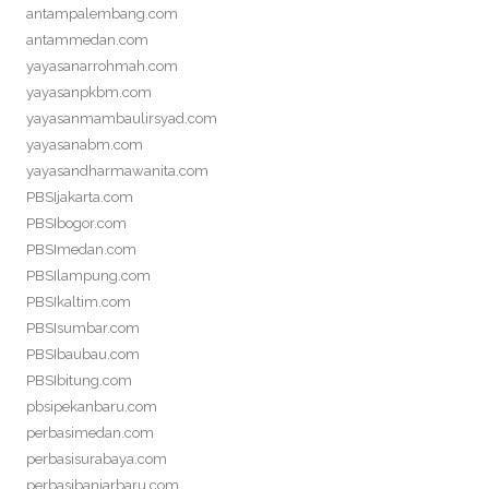
antampalembang.com
antammedan.com
yayasanarrohmah.com
yayasanpkbm.com
yayasanmambaulirsyad.com
yayasanabm.com
yayasandharmawanita.com
PBSIjakarta.com
PBSIbogor.com
PBSImedan.com
PBSIlampung.com
PBSIkaltim.com
PBSIsumbar.com
PBSIbaubau.com
PBSIbitung.com
pbsipekanbaru.com
perbasimedan.com
perbasisurabaya.com
perbasibanjarbaru.com