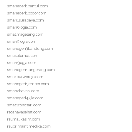
smanegeri1bantul.com
smanegeri1bogor.com
sman1surabaya.com
sman6jogja.com
sma1magelang.com
sman9jogja.com
smanegeri3bandung.com
smasutomo1.com
sman5jogja.com
smanegeri1tangerang.com
sma1purworejo.com
smanegeri1jember.com
sman2bekasi.com
smanegeri47jkt.com
sma1wonosari.com
rscahayasehat.com
rsumalikasim.com
rsuprimaintimedika.com