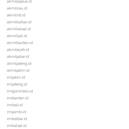
akmilpapua.id
akmilriau.id
akmilntt.id
akmilkalbar.id
akmilkalsel.id
akmilbali.id
akmilbanten.id
akmilaceh.id
akmiljabar.id
akmiljateng.id
akmiljatim.id
imijatim.id
imijateng.id
imigorontalo.id
imibanten.id
imibali.id
imijambi.id
imikalbar.id
imikalsel.id