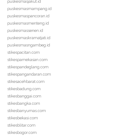
puskesmasjakut.id
puskesmasmampang.id
puskesmaspancoran.id
puskesmasmenteng.id
puskesmassenen.id
puskesmaskramatjati.id
puskesmasngambeg.id
stikespacitan.com
stikespamekasan.com
stikespandeglang.com
stikespangandaran.com
stikesacehbarat.com
stikesbadung.com
stikesbanggai.com
stikesbangka.com
stikesbanyumas.com
stikesbekasi.com
stikesblitar.com
stikesbogor.com