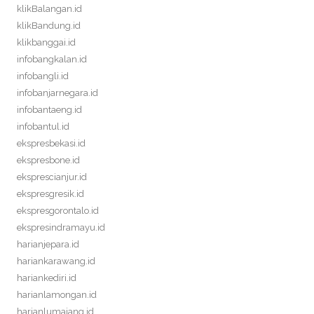
klikBalangan.id
klikBandung.id
klikbanggai.id
infobangkalan.id
infobangli.id
infobanjarnegara.id
infobantaeng.id
infobantul.id
ekspresbekasi.id
ekspresbone.id
eksprescianjur.id
ekspresgresik.id
ekspresgorontalo.id
ekspresindramayu.id
harianjepara.id
hariankarawang.id
hariankediri.id
harianlamongan.id
harianlumajang.id