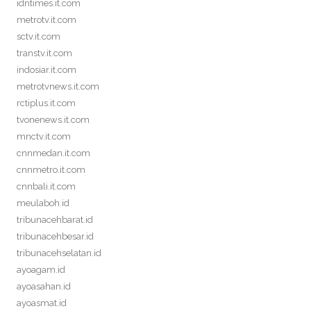
idntimes.it.com
metrotv.it.com
sctv.it.com
transtv.it.com
indosiar.it.com
metrotvnews.it.com
rctiplus.it.com
tvonenews.it.com
mnctv.it.com
cnnmedan.it.com
cnnmetro.it.com
cnnbali.it.com
meulaboh.id
tribunacehbarat.id
tribunacehbesar.id
tribunacehselatan.id
ayoagam.id
ayoasahan.id
ayoasmat.id