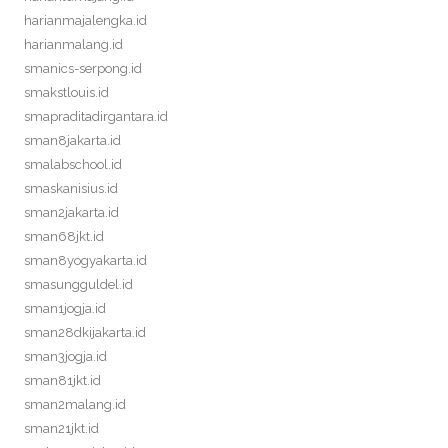
harianmajalengka.id
harianmalang.id
smanics-serpong.id
smakstlouis.id
smapraditadirgantara.id
sman8jakarta.id
smalabschool.id
smaskanisius.id
sman2jakarta.id
sman68jkt.id
sman8yogyakarta.id
smasungguldel.id
sman1jogja.id
sman28dkijakarta.id
sman3jogja.id
sman81jkt.id
sman2malang.id
sman21jkt.id