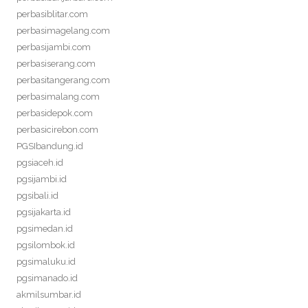
perbasiblitar.com
perbasimagelang.com
perbasijambi.com
perbasiserang.com
perbasitangerang.com
perbasimalang.com
perbasidepok.com
perbasicirebon.com
PGSIbandung.id
pgsiaceh.id
pgsijambi.id
pgsibali.id
pgsijakarta.id
pgsimedan.id
pgsilombok.id
pgsimaluku.id
pgsimanado.id
akmilsumbar.id