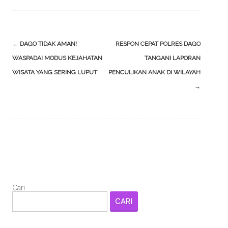
Post
←
DAGO TIDAK AMAN!
RESPON CEPAT POLRES DAGO
navigation
WASPADAI MODUS KEJAHATAN
TANGANI LAPORAN
WISATA YANG SERING LUPUT
PENCULIKAN ANAK DI WILAYAH
→
Cari
CARI