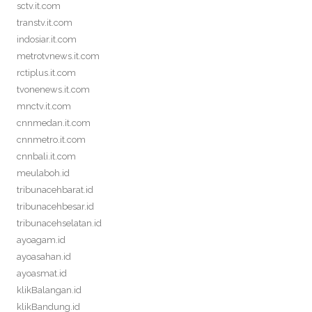
sctv.it.com
transtv.it.com
indosiar.it.com
metrotvnews.it.com
rctiplus.it.com
tvonenews.it.com
mnctv.it.com
cnnmedan.it.com
cnnmetro.it.com
cnnbali.it.com
meulaboh.id
tribunacehbarat.id
tribunacehbesar.id
tribunacehselatan.id
ayoagam.id
ayoasahan.id
ayoasmat.id
klikBalangan.id
klikBandung.id