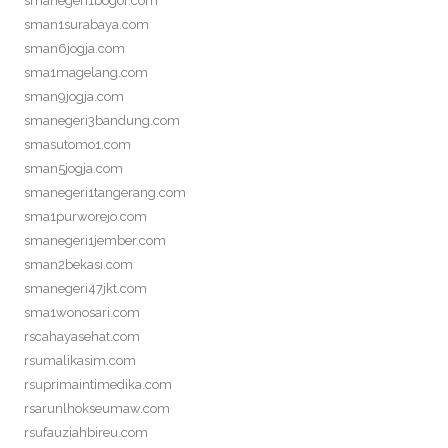
smanegeri1bogor.com
sman1surabaya.com
sman6jogja.com
sma1magelang.com
sman9jogja.com
smanegeri3bandung.com
smasutomo1.com
sman5jogja.com
smanegeri1tangerang.com
sma1purworejo.com
smanegeri1jember.com
sman2bekasi.com
smanegeri47jkt.com
sma1wonosari.com
rscahayasehat.com
rsumalikasim.com
rsuprimaintimedika.com
rsarunlhokseumaw.com
rsufauziahbireu.com