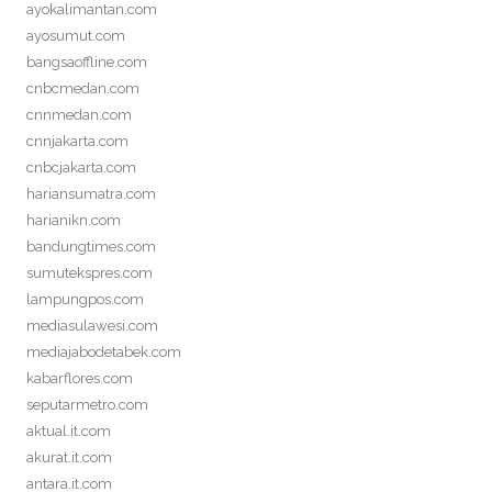
ayokalimantan.com
ayosumut.com
bangsaoffline.com
cnbcmedan.com
cnnmedan.com
cnnjakarta.com
cnbcjakarta.com
hariansumatra.com
harianikn.com
bandungtimes.com
sumutekspres.com
lampungpos.com
mediasulawesi.com
mediajabodetabek.com
kabarflores.com
seputarmetro.com
aktual.it.com
akurat.it.com
antara.it.com