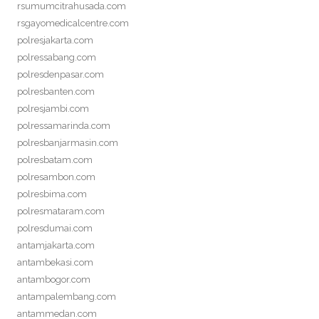
rsumumcitrahusada.com
rsgayomedicalcentre.com
polresjakarta.com
polressabang.com
polresdenpasar.com
polresbanten.com
polresjambi.com
polressamarinda.com
polresbanjarmasin.com
polresbatam.com
polresambon.com
polresbima.com
polresmataram.com
polresdumai.com
antamjakarta.com
antambekasi.com
antambogor.com
antampalembang.com
antammedan.com