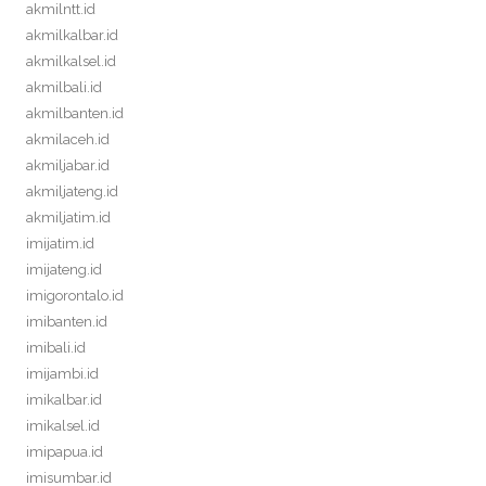
akmilntt.id
akmilkalbar.id
akmilkalsel.id
akmilbali.id
akmilbanten.id
akmilaceh.id
akmiljabar.id
akmiljateng.id
akmiljatim.id
imijatim.id
imijateng.id
imigorontalo.id
imibanten.id
imibali.id
imijambi.id
imikalbar.id
imikalsel.id
imipapua.id
imisumbar.id