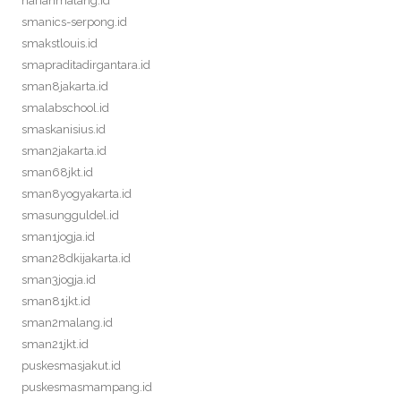
harianmalang.id
smanics-serpong.id
smakstlouis.id
smapraditadirgantara.id
sman8jakarta.id
smalabschool.id
smaskanisius.id
sman2jakarta.id
sman68jkt.id
sman8yogyakarta.id
smasungguldel.id
sman1jogja.id
sman28dkijakarta.id
sman3jogja.id
sman81jkt.id
sman2malang.id
sman21jkt.id
puskesmasjakut.id
puskesmasmampang.id