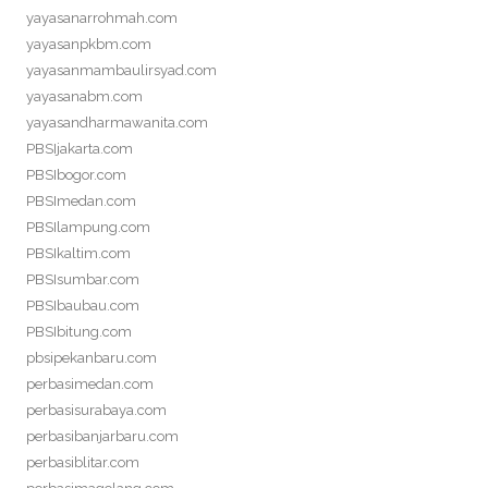
yayasanarrohmah.com
yayasanpkbm.com
yayasanmambaulirsyad.com
yayasanabm.com
yayasandharmawanita.com
PBSIjakarta.com
PBSIbogor.com
PBSImedan.com
PBSIlampung.com
PBSIkaltim.com
PBSIsumbar.com
PBSIbaubau.com
PBSIbitung.com
pbsipekanbaru.com
perbasimedan.com
perbasisurabaya.com
perbasibanjarbaru.com
perbasiblitar.com