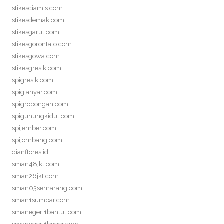
stikesciamis.com
stikesdemak.com
stikesgarut.com
stikesgorontalo.com
stikesgowa.com
stikesgresik.com
spigresik.com
spigianyar.com
spigrobongan.com
spigunungkidul.com
spijember.com
spijombang.com
dianflores.id
sman48jkt.com
sman26jkt.com
sman03semarang.com
sman1sumbar.com
smanegeri1bantul.com