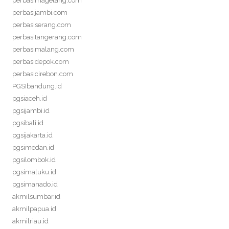
perbasimagelang.com
perbasijambi.com
perbasiserang.com
perbasitangerang.com
perbasimalang.com
perbasidepok.com
perbasicirebon.com
PGSIbandung.id
pgsiaceh.id
pgsijambi.id
pgsibali.id
pgsijakarta.id
pgsimedan.id
pgsilombok.id
pgsimaluku.id
pgsimanado.id
akmilsumbar.id
akmilpapua.id
akmilriau.id