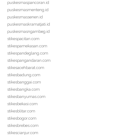
puskesmaspancoran.id
puskesmasmenteng.id
puskesmassenen.id
puskesmaskramatjati.id
puskesmasngambeg.id
stikespacitan.com
stikespamekasan.com
stikespandeglang.com
stikespangandaran.com
stikesacehbarat.com
stikesbadung.com
stikesbanggai.com
stikesbangka.com
stikesbanyumas.com
stikesbekasi.com
stikesblitar.com
stikesbogor.com
stikesbrebes.com
stikescianjur.com