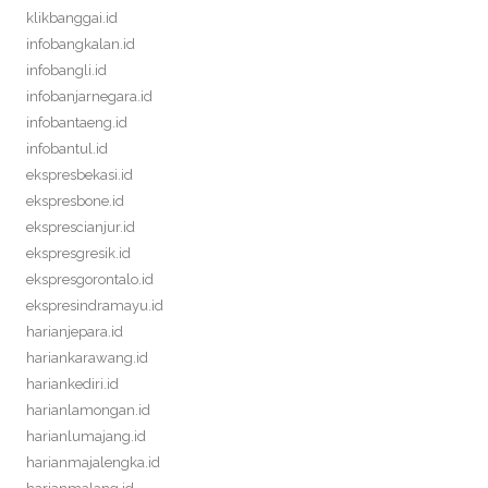
klikbanggai.id
infobangkalan.id
infobangli.id
infobanjarnegara.id
infobantaeng.id
infobantul.id
ekspresbekasi.id
ekspresbone.id
eksprescianjur.id
ekspresgresik.id
ekspresgorontalo.id
ekspresindramayu.id
harianjepara.id
hariankarawang.id
hariankediri.id
harianlamongan.id
harianlumajang.id
harianmajalengka.id