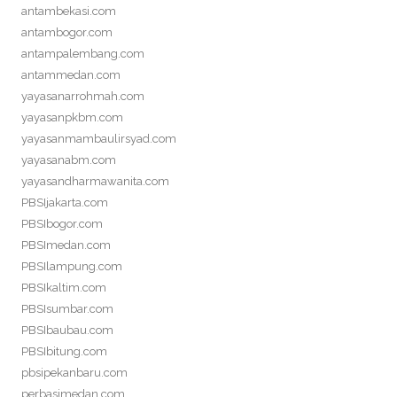
antambekasi.com
antambogor.com
antampalembang.com
antammedan.com
yayasanarrohmah.com
yayasanpkbm.com
yayasanmambaulirsyad.com
yayasanabm.com
yayasandharmawanita.com
PBSIjakarta.com
PBSIbogor.com
PBSImedan.com
PBSIlampung.com
PBSIkaltim.com
PBSIsumbar.com
PBSIbaubau.com
PBSIbitung.com
pbsipekanbaru.com
perbasimedan.com