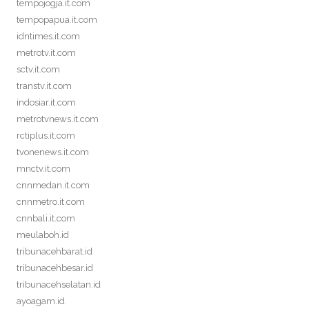
tempojogja.it.com
tempopapua.it.com
idntimes.it.com
metrotv.it.com
sctv.it.com
transtv.it.com
indosiar.it.com
metrotvnews.it.com
rctiplus.it.com
tvonenews.it.com
mnctv.it.com
cnnmedan.it.com
cnnmetro.it.com
cnnbali.it.com
meulaboh.id
tribunacehbarat.id
tribunacehbesar.id
tribunacehselatan.id
ayoagam.id