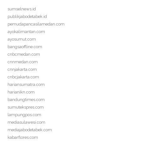
sumselnews.id
publikjabodetabek.id
pemudapancasilamedan.com
ayokalimantan.com
ayosumut.com
bangsaoffline.com
cnbcmedan.com
cnnmedan.com
cnnjakarta.com
cnbcjakarta.com
hariansumatra.com
harianikn.com
bandungtimes.com
sumutekspres.com
lampungpos.com
mediasulawesi.com
mediajabodetabek.com
kabarflores.com