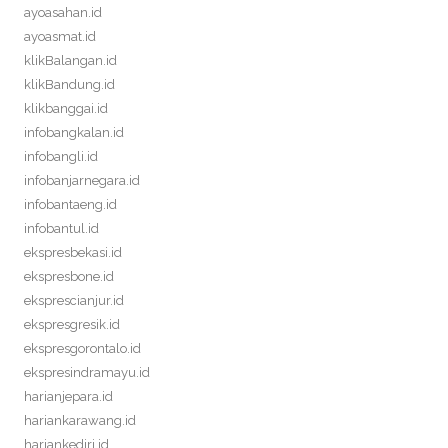
ayoasahan.id
ayoasmat.id
klikBalangan.id
klikBandung.id
klikbanggai.id
infobangkalan.id
infobangli.id
infobanjarnegara.id
infobantaeng.id
infobantul.id
ekspresbekasi.id
ekspresbone.id
eksprescianjur.id
ekspresgresik.id
ekspresgorontalo.id
ekspresindramayu.id
harianjepara.id
hariankarawang.id
hariankediri.id