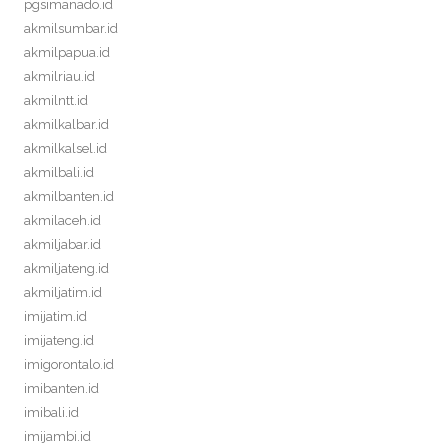
pgsimanado.id
akmilsumbar.id
akmilpapua.id
akmilriau.id
akmilntt.id
akmilkalbar.id
akmilkalsel.id
akmilbali.id
akmilbanten.id
akmilaceh.id
akmiljabar.id
akmiljateng.id
akmiljatim.id
imijatim.id
imijateng.id
imigorontalo.id
imibanten.id
imibali.id
imijambi.id