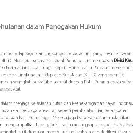
Kehutanan dalam Penegakan Hukum
m terhadap kejahatan lingkungan, terdapat unit yang memiliki peran
 (Polhut). Meskipun secara struktural Polhut bukan merupakan
Divisi Kh
ri) dalam artian satuan fungsi seperti Brimob atau Propam, mereka ada
ementerian Lingkungan Hidup dan Kehutanan (KLHK) yang memiliki
dan seringkali berkolaborasi erat dengan Polri. Peran mereka sebag
ngat vital.
 dalam menjaga kelestarian hutan dan keanekaragaman hayati Indonesi
 hutan dari berbagai ancaman seperti pembalakan liar, perambahan
elundupan hasil hutan ilegal. Mereka juga berperan dalam melakukan
an, mengumpulkan barang bukti, serta menangkap para pelaku kejahat
eringkali sulit dijangkau membutuhkan keahlian dan dedikasi khusus.