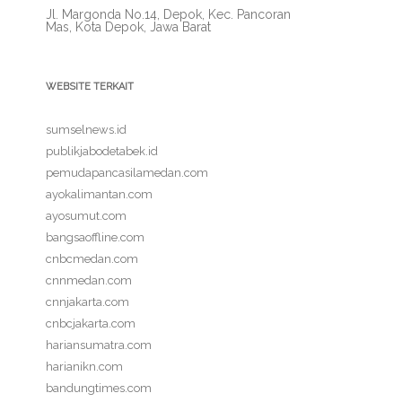
Jl. Margonda No.14, Depok, Kec. Pancoran
Mas, Kota Depok, Jawa Barat
WEBSITE TERKAIT
sumselnews.id
publikjabodetabek.id
pemudapancasilamedan.com
ayokalimantan.com
ayosumut.com
bangsaoffline.com
cnbcmedan.com
cnnmedan.com
cnnjakarta.com
cnbcjakarta.com
hariansumatra.com
harianikn.com
bandungtimes.com