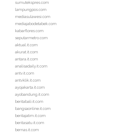
sumutekspres.com
lampungpos.com
mediasulawesi.com
mediajabodetabek.com
kabarflores.com
seputarmetro.com
aktual.it.com
akurat.it.com
antara.it.com
analisadaily.it.com
antv.it.com
antvklik.it.com
ayojakarta.it.com
ayobandung.it.com
beritabali.it.com
bangsaonline.it.com
beritajatim.it.com
beritasatu.it.com
bernas.it.com