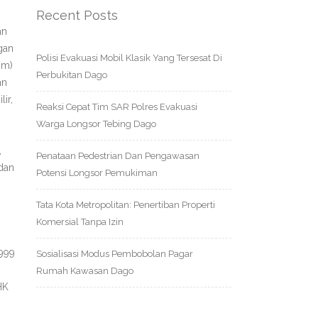
Recent Posts
an
gan
Polisi Evakuasi Mobil Klasik Yang Tersesat Di
im)
Perbukitan Dago
an
ir,
Reaksi Cepat Tim SAR Polres Evakuasi
Warga Longsor Tebing Dago
,
Penataan Pedestrian Dan Pengawasan
dan
Potensi Longsor Pemukiman
Tata Kota Metropolitan: Penertiban Properti
Komersial Tanpa Izin
999
Sosialisasi Modus Pembobolan Pagar
Rumah Kawasan Dago
HK