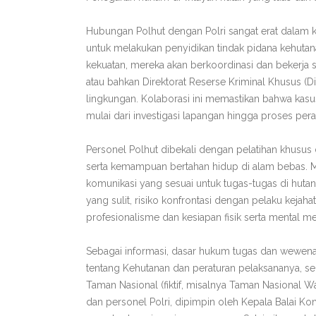
Hubungan Polhut dengan Polri sangat erat dalam
untuk melakukan penyidikan tindak pidana kehut
kekuatan, mereka akan berkoordinasi dan bekerja sa
atau bahkan Direktorat Reserse Kriminal Khusus (D
lingkungan. Kolaborasi ini memastikan bahwa kasus
mulai dari investigasi lapangan hingga proses pera
Personel Polhut dibekali dengan pelatihan khusus 
serta kemampuan bertahan hidup di alam bebas. Me
komunikasi yang sesuai untuk tugas-tugas di hut
yang sulit, risiko konfrontasi dengan pelaku kejahat
profesionalisme dan kesiapan fisik serta mental me
Sebagai informasi, dasar hukum tugas dan wewen
tentang Kehutanan dan peraturan pelaksananya, sert
Taman Nasional (fiktif, misalnya Taman Nasional 
dan personel Polri, dipimpin oleh Kepala Balai Kon