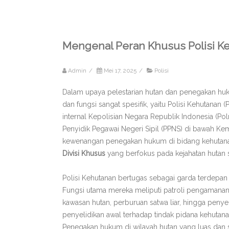
Mengenal Peran Khusus Polisi 
Admin
/
Mei 17, 2025
/
Polisi
Dalam upaya pelestarian hutan dan penegakan huku
dan fungsi sangat spesifik, yaitu Polisi Kehutanan
internal Kepolisian Negara Republik Indonesia (Pol
Penyidik Pegawai Negeri Sipil (PPNS) di bawah K
kewenangan penegakan hukum di bidang kehutanan 
Divisi Khusus
yang berfokus pada kejahatan hutan sa
Polisi Kehutanan bertugas sebagai garda terdepan
Fungsi utama mereka meliputi patroli pengamanan
kawasan hutan, perburuan satwa liar, hingga peny
penyelidikan awal terhadap tindak pidana kehutan
Penegakan hukum di wilayah hutan yang luas dan s