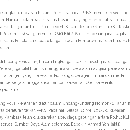
 kerangka penegakan hukum. Polhut sebagai PPNS memiliki kewenang
anan. Namun, dalam kasus-kasus besar atau yang membutuhkan dukun
ma dengan unit-unit Polri, seperti Satuan Reserse Kriminal (Sat Reskr
it Reskrimsus) yang memiliki
Divisi Khusus
dalam penanganan kejahat
-kasus kehutanan dapat ditangani secara komprehensif dari hulu ke hil
dilan.
di bidang kehutanan, hukum lingkungan, teknik investigasi di lapangan
reka juga dilatih untuk menggunakan peralatan navigasi, pelacakan, 
an. Tantangan yang mereka hadapi sangat beragam, mulai dari medan
an bersenjata, hingga ancaman dari satwa liar. Oleh karena itu,
njadi kunci.
ang Polisi Kehutanan diatur dalam Undang-Undang Nomor 41 Tahun 1
a peraturan terkait PPNS. Pada hari Selasa, 21 Mei 2024, di kawasan
Way Kambas), telah dilaksanakan apel siaga gabungan antara Polhut KL
servasi Sumber Daya Alam setempat, Bapak Ir. Ahmad Yani (fiktif),