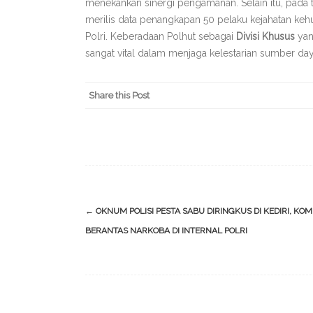
menekankan sinergi pengamanan. Selain itu, pada 
merilis data penangkapan 50 pelaku kejahatan keh
Polri. Keberadaan Polhut sebagai
Divisi Khusus
yan
sangat vital dalam menjaga kelestarian sumber da
Share this Post
Post
←
OKNUM POLISI PESTA SABU DIRINGKUS DI KEDIRI, KO
navigation
BERANTAS NARKOBA DI INTERNAL POLRI