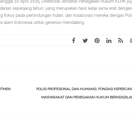
tanggal 10 April 2025, Direktorat Jenderal Penegakan Hukum KLHK ju
utanan sepanjang tahun, yang merupakan hasil kerja sama erat dengan
g fokus pada perlindungan hutan, dan kolaborasi mereka dengan Polr
ya alam Indonesia untuk generasi mendatang.
MITMEN
POLISI PROFESIONAL DAN HUMANIS: FONDASI KEPERCA
MASYARAKAT DAN PENEGAKAN HUKUM BERKEADIL